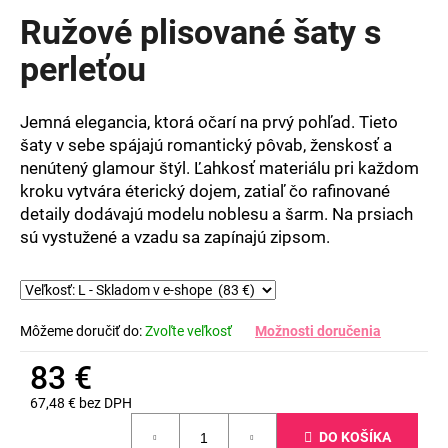
produktu
Ružové plisované šaty s
je
0,0
perleťou
z
5
hviezdičiek.
Jemná elegancia, ktorá očarí na prvý pohľad. Tieto
šaty v sebe spájajú romantický pôvab, ženskosť a
nenútený glamour štýl. Ľahkosť materiálu pri každom
kroku vytvára éterický dojem, zatiaľ čo rafinované
detaily dodávajú modelu noblesu a šarm. Na prsiach
sú vystužené a vzadu sa zapínajú zipsom.
Môžeme doručiť do:
Zvoľte veľkosť
Možnosti doručenia
83 €
67,48 € bez DPH
Jednotková
DO KOŠÍKA
cena: