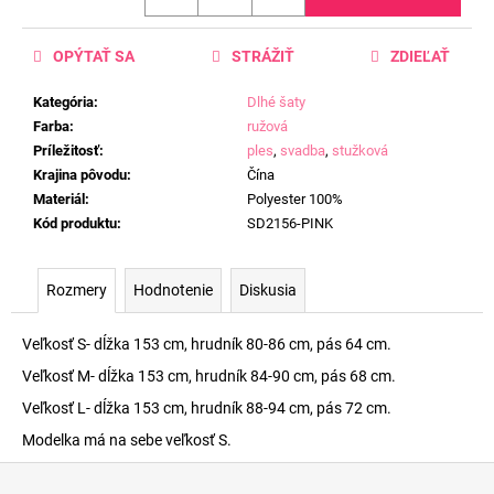
OPÝTAŤ SA
STRÁŽIŤ
ZDIEĽAŤ
Kategória
:
Dlhé šaty
Farba
:
ružová
Príležitosť
:
ples
,
svadba
,
stužková
Krajina pôvodu
:
Čína
Materiál
:
Polyester 100%
Kód produktu
:
SD2156-PINK
Rozmery
Hodnotenie
Diskusia
Veľkosť S- dĺžka 153 cm, hrudník 80-86 cm, pás 64 cm.
Veľkosť M- dĺžka 153 cm, hrudník 84-90 cm, pás 68 cm.
Veľkosť L- dĺžka 153 cm, hrudník 88-94 cm, pás 72 cm.
Modelka má na sebe veľkosť S.
Z