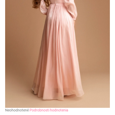
č
a
m
e
Priemerné
Neohodnotené
Podrobnosti hodnotenia
hodnotenie