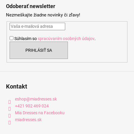
á
Odoberať newsletter
p
Nezmeškajte žiadne novinky či zľavy!
ä
t
i
Súhlasím so
spracúvaním osobných údajov
.
e
PRIHLÁSIŤ SA
Kontakt
eshop
@
miadresses.sk
+421 902 469 024
Mia Dresses na Facebooku
miadresses.sk