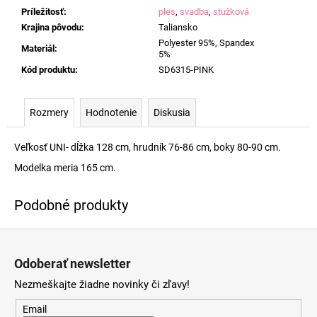
Príležitosť
:
ples
,
svadba
,
stužková
Krajina pôvodu
:
Taliansko
Polyester 95%, Spandex
Materiál
:
5%
Kód produktu
:
SD6315-PINK
Rozmery
Hodnotenie
Diskusia
Veľkosť UNI- dĺžka 128 cm, hrudník 76-86 cm, boky 80-90 cm.
Modelka meria 165 cm.
Z
á
Odoberať newsletter
p
Nezmeškajte žiadne novinky či zľavy!
ä
t
Email