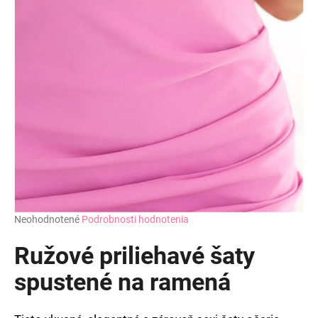
Priemerné
Neohodnotené
Podrobnosti hodnotenia
hodnotenie
produktu
Ružové priliehavé šaty
je
0,0
spustené na ramená
z
5
hviezdičiek.