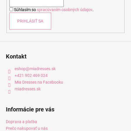
i
Súhlasím so
spracúvaním osobných údajov
.
e
PRIHLÁSIŤ SA
Kontakt
eshop
@
miadresses.sk
+421 902 469 024
Mia Dresses na Facebooku
miadresses.sk
Informácie pre vás
Doprava a platba
Prečo nakupovať u nás