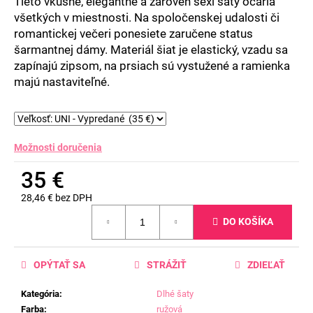
Tieto vkusné, elegantné a zároveň sexi šaty očaria
všetkých v miestnosti. Na spoločenskej udalosti či
romantickej večeri ponesiete zaručene status
šarmantnej dámy. Materiál šiat je elastický, vzadu sa
zapínajú zipsom, na prsiach sú vystužené a ramienka
majú nastaviteľné.
Možnosti doručenia
35 €
28,46 € bez DPH
Jednotková
DO KOŠÍKA
cena:
OPÝTAŤ SA
STRÁŽIŤ
ZDIEĽAŤ
Kategória
:
Dlhé šaty
Farba
:
ružová