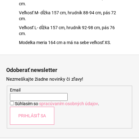
cm.
Veľkosť M- dĺžka 157 cm, hrudník 88-94 cm, pás 72
cm.
Veľkosť L- dĺžka 157 cm, hrudník 92-98 cm, pás 76
cm.
Modelka meria 164 cm a má na sebe veľkosť XS.
Z
á
Odoberať newsletter
p
Nezmeškajte žiadne novinky či zľavy!
ä
t
Email
i
Súhlasím so
spracúvaním osobných údajov
.
e
PRIHLÁSIŤ SA