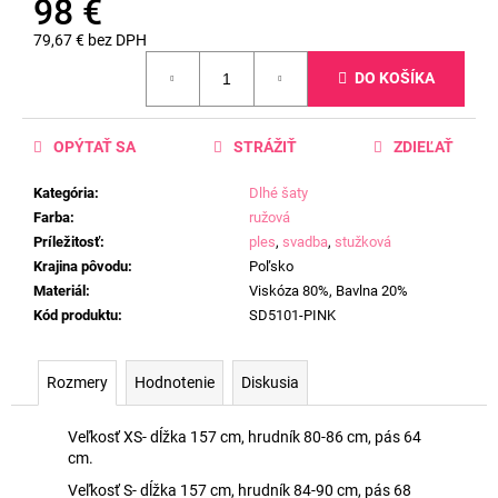
98 €
79,67 € bez DPH
Jednotková
DO KOŠÍKA
cena:
OPÝTAŤ SA
STRÁŽIŤ
ZDIEĽAŤ
Kategória
:
Dlhé šaty
Farba
:
ružová
Príležitosť
:
ples
,
svadba
,
stužková
Krajina pôvodu
:
Poľsko
Materiál
:
Viskóza 80%, Bavlna 20%
Kód produktu
:
SD5101-PINK
Rozmery
Hodnotenie
Diskusia
Veľkosť XS- dĺžka 157 cm, hrudník 80-86 cm, pás 64
cm.
Veľkosť S- dĺžka 157 cm, hrudník 84-90 cm, pás 68