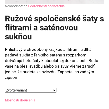
Priemerné
Neohodnotené
Podrobnosti hodnotenia
hodnotenie
produktu
Ružové spoločenské šaty s
je
0,0
flitrami a saténovou
z
sukňou
5
hviezdičiek.
Priliehavý vrch zdobený krajkou a flitrami a dlhá
padavá sukňa z ľahkého saténu s rozparkom
dotvárajú tieto šaty k absolútnej dokonalosti. Budú
vaše na ples, svadbu alebo oslavu? Vieme zaručiť
jediné, že budete za hviezdu! Zapnete ich zadným
zipsom.
Možnosti doručenia