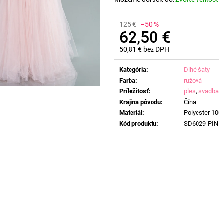
125 €
–50 %
62,50 €
50,81 € bez DPH
Jednotková
cena:
Kategória
:
Dlhé šaty
Farba
:
ružová
Príležitosť
:
ples
,
svadba
Krajina pôvodu
:
Čína
Materiál
:
Polyester 1
Kód produktu
:
SD6029-PIN