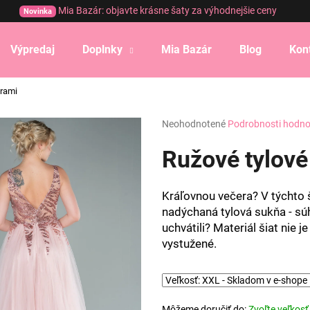
Mia Bazár: objavte krásne šaty za výhodnejšie ceny
Novinka
Výpredaj
Doplnky
Mia Bazár
Blog
Kon
Čo potrebujete nájsť?
trami
Priemerné
Neohodnotené
Podrobnosti hodno
HĽADAŤ
hodnotenie
produktu
Ružové tylové 
je
0,0
Odporúčame
z
Kráľovnou večera? V týchto š
5
nadýchaná tylová sukňa - súh
hviezdičiek.
uchvátili? Materiál šiat nie 
vystužené.
Môžeme doručiť do:
Zvoľte veľkosť