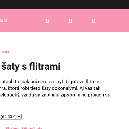
Hľadať
Prihlásenie
Nákupný
takt
košík
tenia
šaty s flitrami
atách to inak ani nemôže byť. Ligotavé flitre a
ra, ktorá robí tieto šaty dokonalými. Aj vás tak
je elastický, vzadu sa zapínajú zipsom a na prsiach sú
Možnosti doručenia