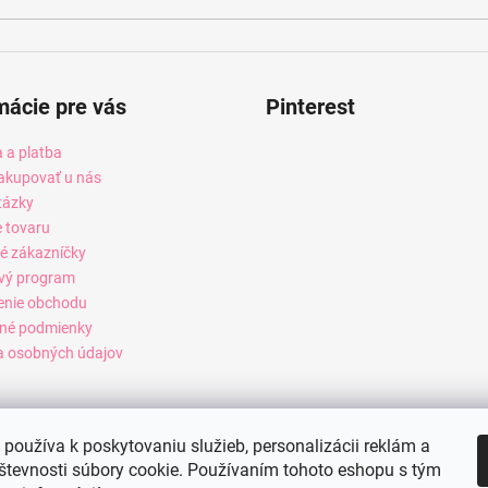
mácie pre vás
Pinterest
 a platba
akupovať u nás
tázky
e tovaru
é zákazníčky
vý program
enie obchodu
né podmienky
 osobných údajov
používa k poskytovaniu služieb, personalizácii reklám a
števnosti súbory cookie. Používaním tohoto eshopu s tým