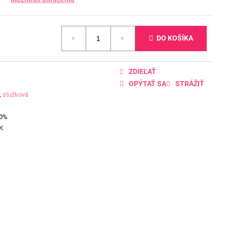
DO KOŠÍKA
ZDIEĽAŤ
OPÝTAŤ SA
STRÁŽIŤ
,
stužková
00%
K