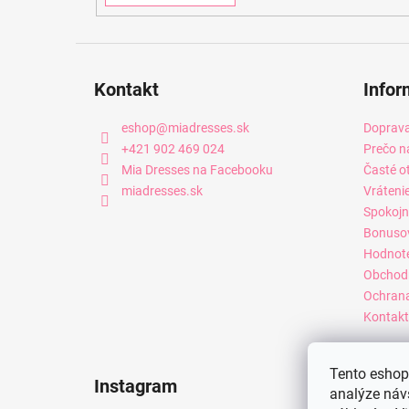
Kontakt
Infor
eshop
@
miadresses.sk
Doprava
+421 902 469 024
Prečo n
Mia Dresses na Facebooku
Časté o
miadresses.sk
Vráteni
Spokojn
Bonuso
Hodnot
Obchod
Ochrana
Kontakt
Tento eshop 
Instagram
analýze náv