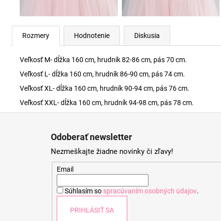
Rozmery
Hodnotenie
Diskusia
Veľkosť M- dĺžka 160 cm, hrudník 82-86 cm, pás 70 cm.
Veľkosť L- dĺžka 160 cm, hrudník 86-90 cm, pás 74 cm.
Veľkosť XL- dĺžka 160 cm, hrudník 90-94 cm, pás 76 cm.
Veľkosť XXL- dĺžka 160 cm, hrudník 94-98 cm, pás 78 cm.
Z
á
Odoberať newsletter
p
Nezmeškajte žiadne novinky či zľavy!
ä
t
Email
i
Súhlasím so
spracúvaním osobných údajov
.
e
PRIHLÁSIŤ SA