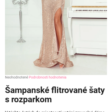
Priemerné
Neohodnotené
Podrobnosti hodnotenia
hodnotenie
produktu
Šampanské flitrované šaty
je
0,0
s rozparkom
z
5
hviezdičiek.