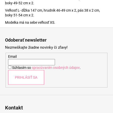
boky 49-52 cm x 2.
Veľkosť L- dĺžka 147 cm, hrudník 46-49 cm x 2, pás 38 x 2 cm,
boky 51-54 cm x 2.
Modelka má na sebe veľkosť XS.
Z
á
Odoberať newsletter
p
Nezmeškajte žiadne novinky či zľavy!
ä
t
Email
i
Súhlasím so
spracúvaním osobných údajov
.
e
PRIHLÁSIŤ SA
Kontakt