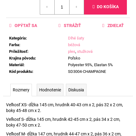
Jednotková
DO KOŠÍKA
cena:
OPÝTAŤ SA
STRÁŽIŤ
ZDIEĽAŤ
Kategória
:
Dlhé šaty
Farba
:
béžová
Príležitosť
:
ples
,
stužková
Krajina pôvodu
:
Poľsko
Materiál
:
Polyester 95%, Elastan 5%
Kód produktu
:
SD3004-CHAMPAGNE
Rozmery
Hodnotenie
Diskusia
Veľkosť XS- dĺžka 145 cm, hrudník 40-43 cm x 2, pás 32 x 2 cm,
boky 45-48 cm x 2.
Veľkosť S- dĺžka 145 cm, hrudník 42-45 cm x 2, pás 34 x 2 cm,
boky 47-50 cm x 2.
Veľkosť M- dĺžka 147 cm, hrudník 44-47 cm x 2, pás 36 x 2 cm,