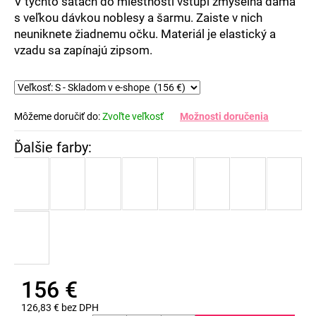
V týchto šatách do miestnosti vstúpi zmyselná dáma
s veľkou dávkou noblesy a šarmu. Zaiste v nich
neuniknete žiadnemu očku. Materiál je elastický a
vzadu sa zapínajú zipsom.
Môžeme doručiť do:
Zvoľte veľkosť
Možnosti doručenia
156 €
126,83 € bez DPH