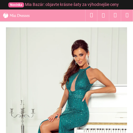
K
Prejsť
Mia Bazár: objavte krásne šaty za výhodnejšie ceny
Novinka
na
o
obsah
Hľadať
Nákup
M
Prihláseni
Späť
Späť
š
í
košík
Č
k
o
p
o
t
r
e
b
u
j
e
t
e
n