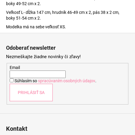
boky 49-52 cm x 2.
Veľkosť L- dĺžka 147 cm, hrudník 46-49 cm x 2, pás 38 x 2 cm,
boky 51-54 cm x 2.
Modelka má na sebe veľkosť XS.
Z
á
Odoberať newsletter
p
Nezmeškajte žiadne novinky či zľavy!
ä
t
Email
i
Súhlasím so
spracúvaním osobných údajov
.
e
PRIHLÁSIŤ SA
Kontakt