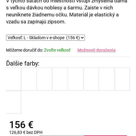
V týchto šatách do miestnosti vstúpi zmyselná dáma
s veľkou dávkou noblesy a šarmu. Zaiste v nich
neuniknete žiadnemu očku. Materiál je elastický a
vzadu sa zapínajú zipsom.
Môžeme doručiť do:
Zvoľte veľkosť
Možnosti doručenia
156 €
126,83 € bez DPH