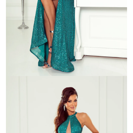
á
j
s
ť
?
HĽADAŤ
O
d
p
o
r
ú