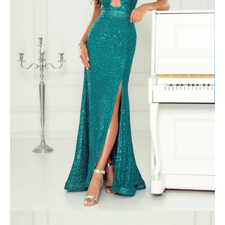
č
a
m
e