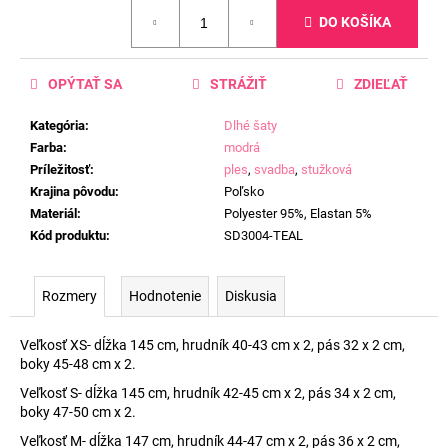
Jednotková
DO KOŠÍKA
cena:
OPÝTAŤ SA
STRÁŽIŤ
ZDIEĽAŤ
Kategória
:
Dlhé šaty
Farba
:
modrá
Príležitosť
:
ples
,
svadba
,
stužková
Krajina pôvodu
:
Poľsko
Materiál
:
Polyester 95%, Elastan 5%
Kód produktu
:
SD3004-TEAL
Rozmery
Hodnotenie
Diskusia
Veľkosť XS- dĺžka 145 cm, hrudník 40-43 cm x 2, pás 32 x 2 cm,
boky 45-48 cm x 2.
Veľkosť S- dĺžka 145 cm, hrudník 42-45 cm x 2, pás 34 x 2 cm,
boky 47-50 cm x 2.
Veľkosť M- dĺžka 147 cm, hrudník 44-47 cm x 2, pás 36 x 2 cm,