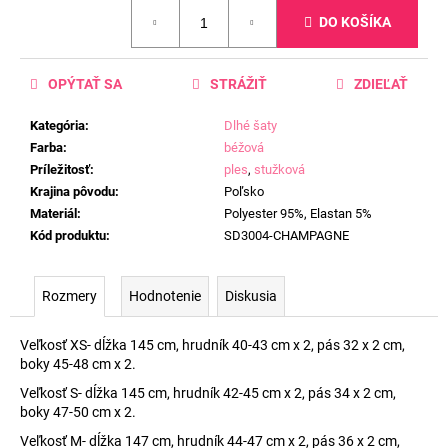
Jednotková
DO KOŠÍKA
cena:
OPÝTAŤ SA
STRÁŽIŤ
ZDIEĽAŤ
Kategória
:
Dlhé šaty
Farba
:
béžová
Príležitosť
:
ples
,
stužková
Krajina pôvodu
:
Poľsko
Materiál
:
Polyester 95%, Elastan 5%
Kód produktu
:
SD3004-CHAMPAGNE
Rozmery
Hodnotenie
Diskusia
Veľkosť XS- dĺžka 145 cm, hrudník 40-43 cm x 2, pás 32 x 2 cm,
boky 45-48 cm x 2.
Veľkosť S- dĺžka 145 cm, hrudník 42-45 cm x 2, pás 34 x 2 cm,
boky 47-50 cm x 2.
Veľkosť M- dĺžka 147 cm, hrudník 44-47 cm x 2, pás 36 x 2 cm,