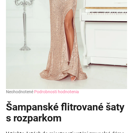
Priemerné
Neohodnotené
Podrobnosti hodnotenia
hodnotenie
produktu
Šampanské flitrované šaty
je
0,0
s rozparkom
z
5
hviezdičiek.