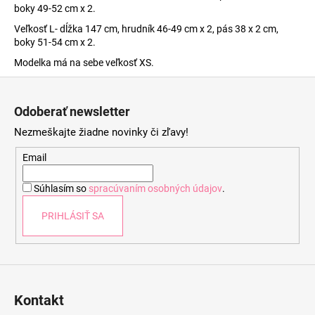
boky 49-52 cm x 2.
Veľkosť L- dĺžka 147 cm, hrudník 46-49 cm x 2, pás 38 x 2 cm,
boky 51-54 cm x 2.
Modelka má na sebe veľkosť XS.
Z
á
Odoberať newsletter
p
Nezmeškajte žiadne novinky či zľavy!
ä
t
Email
i
Súhlasím so
spracúvaním osobných údajov
.
e
PRIHLÁSIŤ SA
Kontakt