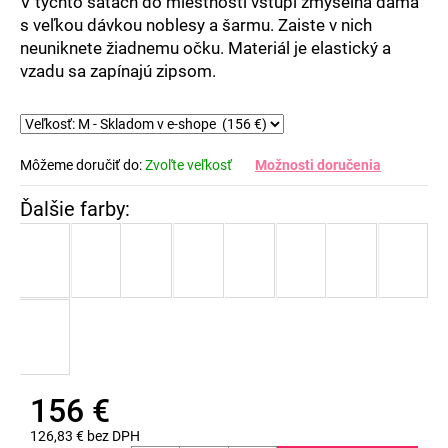
V týchto šatách do miestnosti vstúpi zmyselná dáma
s veľkou dávkou noblesy a šarmu. Zaiste v nich
neuniknete žiadnemu očku. Materiál je elastický a
vzadu sa zapínajú zipsom.
Môžeme doručiť do:
Zvoľte veľkosť
Možnosti doručenia
156 €
126,83 € bez DPH