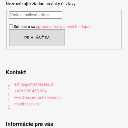
Nezmeškajte žiadne novinky či zľavy!
ä
t
i
Súhlasím so
spracúvaním osobných údajov
.
e
PRIHLÁSIŤ SA
Kontakt
eshop
@
miadresses.sk
+421 902 469 024
Mia Dresses na Facebooku
miadresses.sk
Informácie pre vás