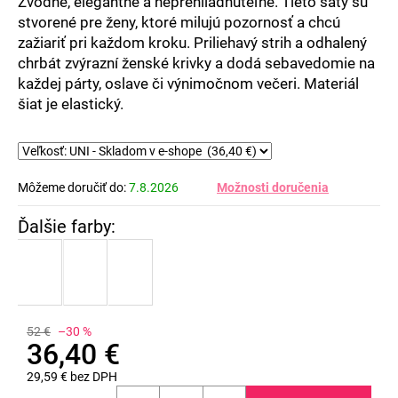
Zvodné, elegantné a neprehliadnuteľné. Tieto šaty sú
stvorené pre ženy, ktoré milujú pozornosť a chcú
zažiariť pri každom kroku. Priliehavý strih a odhalený
chrbát zvýrazní ženské krivky a dodá sebavedomie na
každej párty, oslave či výnimočnom večeri. Materiál
šiat je elastický.
Môžeme doručiť do:
7.8.2026
Možnosti doručenia
52 €
–30 %
36,40 €
29,59 € bez DPH
Jednotková