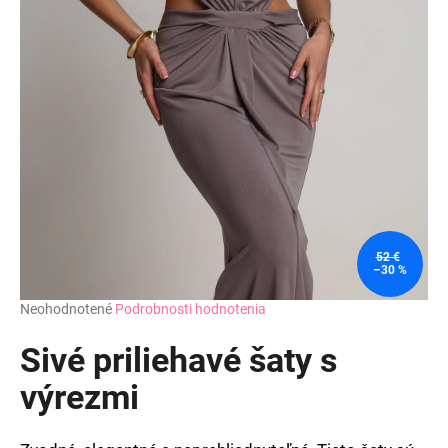
52 €
–30 %
Priemerné
Neohodnotené
Podrobnosti hodnotenia
hodnotenie
produktu
Sivé priliehavé šaty s
je
0,0
výrezmi
z
5
hviezdičiek.