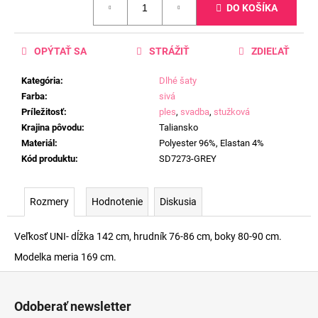
DO KOŠÍKA
cena:
OPÝTAŤ SA
STRÁŽIŤ
ZDIEĽAŤ
Kategória
:
Dlhé šaty
Farba
:
sivá
Príležitosť
:
ples
,
svadba
,
stužková
Krajina pôvodu
:
Taliansko
Materiál
:
Polyester 96%, Elastan 4%
Kód produktu
:
SD7273-GREY
Rozmery
Hodnotenie
Diskusia
Veľkosť UNI- dĺžka 142 cm, hrudník 76-86 cm, boky 80-90 cm.
Modelka meria 169 cm.
Z
á
Odoberať newsletter
p