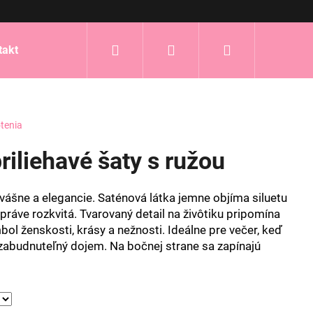
Hľadať
Prihlásenie
Nákupný
takt
košík
tenia
iliehavé šaty s ružou
 vášne a elegancie. Saténová látka jemne objíma siluetu
 práve rozkvitá. Tvarovaný detail na živôtiku pripomína
ol ženskosti, krásy a nežnosti. Ideálne pre večer, keď
ezabudnuteľný dojem. Na bočnej strane sa zapínajú