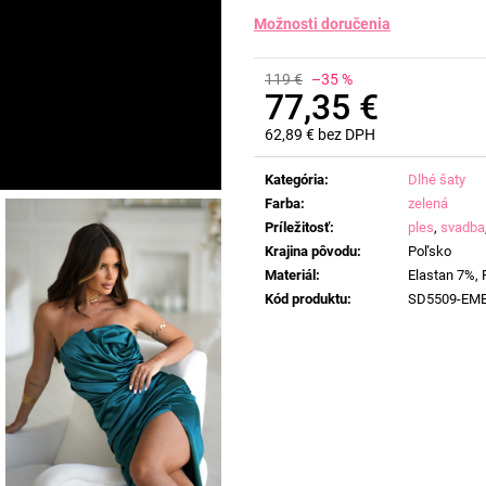
Možnosti doručenia
119 €
–35 %
77,35 €
62,89 € bez DPH
Jednotková
cena:
Kategória
:
Dlhé šaty
Farba
:
zelená
Príležitosť
:
ples
,
svadba
Krajina pôvodu
:
Poľsko
Materiál
:
Elastan 7%, 
Kód produktu
:
SD5509-EM