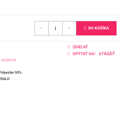
DO KOŠÍKA
ZDIEĽAŤ
OPÝTAŤ SA
STRÁŽIŤ
,
stužková
Polyester 93%
ERALD