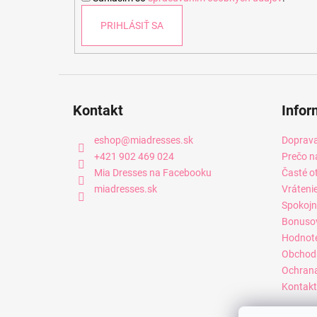
e
PRIHLÁSIŤ SA
Kontakt
Infor
eshop
@
miadresses.sk
Doprava
+421 902 469 024
Prečo n
Mia Dresses na Facebooku
Časté o
miadresses.sk
Vráteni
Spokojn
Bonuso
Hodnot
Obchod
Ochrana
Kontakt