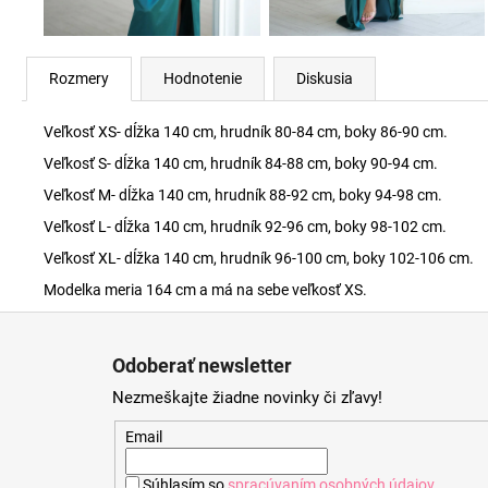
Rozmery
Hodnotenie
Diskusia
Veľkosť XS- dĺžka 140 cm, hrudník 80-84 cm, boky 86-90 cm.
Veľkosť S- dĺžka 140 cm, hrudník 84-88 cm, boky 90-94 cm.
Veľkosť M- dĺžka 140 cm, hrudník 88-92 cm, boky 94-98 cm.
Veľkosť L- dĺžka 140 cm, hrudník 92-96 cm, boky 98-102 cm.
Veľkosť XL- dĺžka 140 cm, hrudník 96-100 cm, boky 102-106 cm.
Modelka meria 164 cm a má na sebe veľkosť XS.
Z
á
Odoberať newsletter
p
Nezmeškajte žiadne novinky či zľavy!
ä
t
Email
i
Súhlasím so
spracúvaním osobných údajov
.