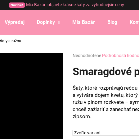
Mia Bazár: objavte krásne šaty za výhodnejšie ceny
Novinka
Výpredaj
Doplnky
Mia Bazár
Blog
Kon
Čo potrebujete nájsť?
šaty s ružou
Priemerné
Neohodnotené
Podrobnosti hodno
HĽADAŤ
hodnotenie
produktu
Smaragdové pr
je
0,0
Odporúčame
z
Šaty, ktoré rozprávajú rečou
5
a vytvára dojem kvetu, ktorý
hviezdičiek.
ružu v plnom rozkvete – symb
chceš zažiariť a zanechať n
zipsom.