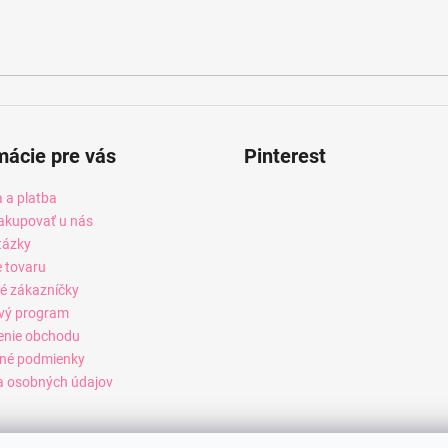
mácie pre vás
Pinterest
 a platba
akupovať u nás
tázky
e tovaru
é zákazníčky
vý program
enie obchodu
né podmienky
 osobných údajov