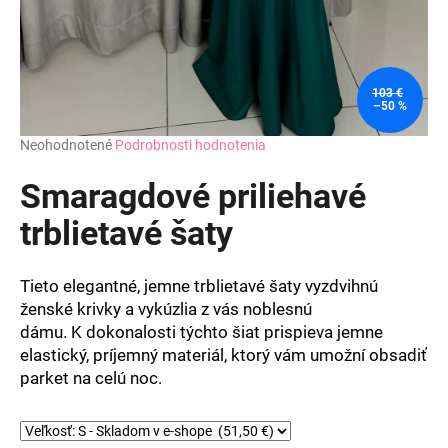
103 €
–50 %
Priemerné
Neohodnotené
Podrobnosti hodnotenia
hodnotenie
produktu
Smaragdové priliehavé
je
0,0
trblietavé šaty
z
5
hviezdičiek.
Tieto elegantné, jemne trblietavé šaty vyzdvihnú
ženské krivky a vykúzlia z vás noblesnú
dámu. K dokonalosti týchto šiat prispieva jemne
elastický, príjemný materiál, ktorý vám umožní obsadiť
parket na celú noc.