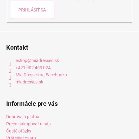
e
PRIHLÁSIŤ SA
Kontakt
eshop
@
miadresses.sk
+421 902 469 024
Mia Dresses na Facebooku
miadresses.sk
Informácie pre vás
Doprava a platba
Prečo nakupovať u nás
Časté otázky
Vrátenie tovaru