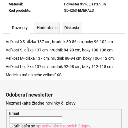
Materiál
:
Polyester 95%, Elastan 5%
Kód produktu
:
SD4263-EMERALD
Rozmery
Hodnotenie
Diskusia
Veľkosť XS- dĺžka 137 cm, hrudník 80-86 cm, boky 96-102 cm.
Veľkosť S- dĺžka 137 cm, hrudník 84-90 cm, boky 100-106 cm.
Veľkosť M- dĺžka 137 cm, hrudník 88-94 cm, boky 106-112 cm.
Veľkosť L- dĺžka 137 cm, hrudník 92-98 cm, boky 112-118 cm.
Modelka má na sebe veľkosť XS.
Z
á
Odoberať newsletter
p
Nezmeškajte žiadne novinky či zľavy!
ä
t
Email
i
Súhlasím so
spracúvaním osobných údajov
.