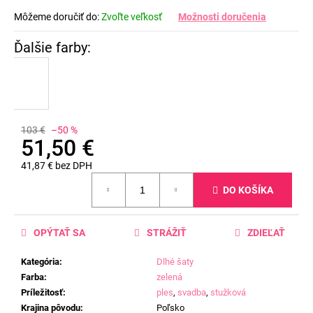
Môžeme doručiť do:
Zvoľte veľkosť
Možnosti doručenia
103 €
–50 %
51,50 €
41,87 € bez DPH
Jednotková
DO KOŠÍKA
cena:
OPÝTAŤ SA
STRÁŽIŤ
ZDIEĽAŤ
Kategória
:
Dlhé šaty
Farba
:
zelená
Príležitosť
:
ples
,
svadba
,
stužková
Krajina pôvodu
:
Poľsko