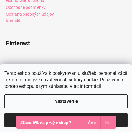
Hodnotenie obchodu
Obchodné podmienky
Ochrana osobných údajov
Kontakt
Pinterest
Facebook
Tento eshop používa k poskytovaniu služieb, personalizácii
reklám a analýze návštevnosti súbory cookie. Používaním
tohoto eshopu s tým súhlasíte.
Viac informácií
Instagram
Nastavenie
Vytvoril Shoptet
Súhlasím
Copyright 2026
Mia Dresses
. Všetky práva vyhradené.
Zľava 5% na prvý nákup?
Áno
Nie