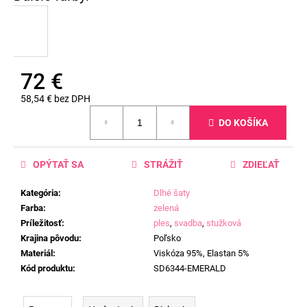
72 €
58,54 € bez DPH
Jednotková
DO KOŠÍKA
cena:
OPÝTAŤ SA
STRÁŽIŤ
ZDIEĽAŤ
Kategória
:
Dlhé šaty
Farba
:
zelená
Príležitosť
:
ples
,
svadba
,
stužková
Krajina pôvodu
:
Poľsko
Materiál
:
Viskóza 95%, Elastan 5%
Kód produktu
:
SD6344-EMERALD