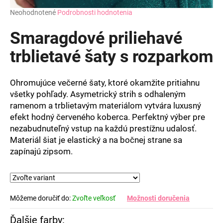
Priemerné
Neohodnotené
Podrobnosti hodnotenia
hodnotenie
produktu
Smaragdové priliehavé
je
0,0
trblietavé šaty s rozparkom
z
5
hviezdičiek.
Ohromujúce večerné šaty, ktoré okamžite pritiahnu
všetky pohľady. Asymetrický strih s odhaleným
ramenom a trblietavým materiálom vytvára luxusný
efekt hodný červeného koberca. Perfektný výber pre
nezabudnuteľný vstup na každú prestížnu udalosť.
Materiál šiat je elastický a na bočnej strane sa
zapínajú zipsom.
Môžeme doručiť do:
Zvoľte veľkosť
Možnosti doručenia