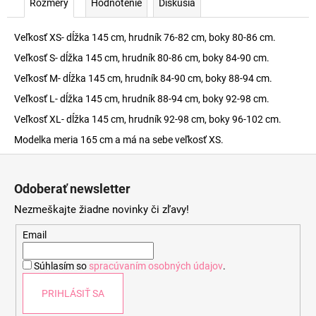
Rozmery
Hodnotenie
Diskusia
Veľkosť XS- dĺžka 145 cm, hrudník 76-82 cm, boky 80-86 cm.
Veľkosť S- dĺžka 145 cm, hrudník 80-86 cm, boky 84-90 cm.
Veľkosť M- dĺžka 145 cm, hrudník 84-90 cm, boky 88-94 cm.
Veľkosť L- dĺžka 145 cm, hrudník 88-94 cm, boky 92-98 cm.
Veľkosť XL- dĺžka 145 cm, hrudník 92-98 cm, boky 96-102 cm.
Modelka meria 165 cm a má na sebe veľkosť XS.
Z
á
Odoberať newsletter
p
Nezmeškajte žiadne novinky či zľavy!
ä
t
Email
i
Súhlasím so
spracúvaním osobných údajov
.
e
PRIHLÁSIŤ SA