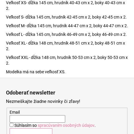
Veľkosť XS- dĺžka 145 cm, hrudník 40-43 cm x 2, boky 40-43 cm x
2.
Veľkosť S- dĺžka 145 cm, hrudník 42-45 cm x 2, boky 42-45 cm x 2.
Veľkosť M- dĺžka 145 cm, hrudník 44-47 cm x 2, boky 44-47 cm x 2.
Veľkosť L- dĺžka 145 cm, hrudník 46-49 cm x 2, boky 46-49 cm x 2.
Veľkosť XL- dĺžka 148 cm, hrudník 48-51 cm x 2, boky 48-51 cm x
2.
Veľkosť XXL- dĺžka 148 cm, hrudník 50-53 cm x 2, boky 50-53 cm x
2.
Modelka má na sebe veľkosť XS.
Z
á
Odoberať newsletter
p
Nezmeškajte žiadne novinky či zľavy!
ä
t
Email
i
Súhlasím so
spracúvaním osobných údajov
.
e