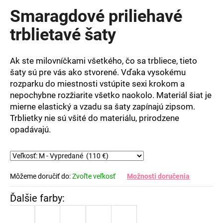
produktu
Smaragdové priliehavé
je
0,0
trblietavé šaty
z
5
hviezdičiek.
Ak ste milovníčkami všetkého, čo sa trbliece, tieto
šaty sú pre vás ako stvorené. Vďaka vysokému
rozparku do miestnosti vstúpite sexi krokom a
nepochybne rozžiarite všetko naokolo. Materiál šiat je
mierne elastický a vzadu sa šaty zapínajú zipsom.
Trblietky nie sú všité do materiálu, prirodzene
opadávajú.
Môžeme doručiť do:
Zvoľte veľkosť
Možnosti doručenia