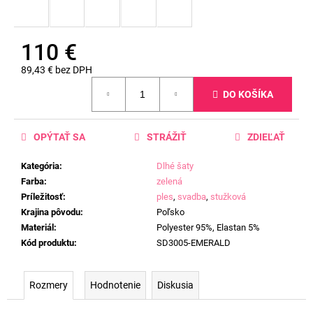
110 €
89,43 € bez DPH
Jednotková
DO KOŠÍKA
cena:
OPÝTAŤ SA
STRÁŽIŤ
ZDIEĽAŤ
Kategória
:
Dlhé šaty
Farba
:
zelená
Príležitosť
:
ples
,
svadba
,
stužková
Krajina pôvodu
:
Poľsko
Materiál
:
Polyester 95%, Elastan 5%
Kód produktu
:
SD3005-EMERALD
Rozmery
Hodnotenie
Diskusia