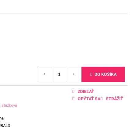
DO KOŠÍKA
ZDIEĽAŤ
OPÝTAŤ SA
STRÁŽIŤ
,
stužková
00%
ERALD