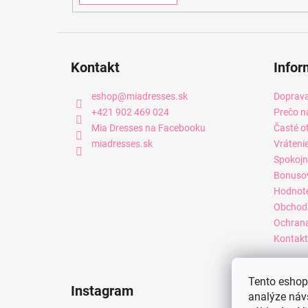
Kontakt
Infor
eshop
@
miadresses.sk
Doprava
+421 902 469 024
Prečo n
Mia Dresses na Facebooku
Časté o
miadresses.sk
Vráteni
Spokojn
Bonuso
Hodnot
Obchod
Ochrana
Kontakt
Tento eshop 
Instagram
analýze náv