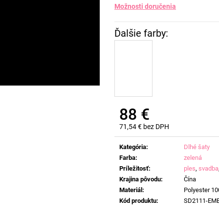
Možnosti doručenia
88 €
71,54 € bez DPH
Jednotková
cena:
Kategória
:
Dlhé šaty
Farba
:
zelená
Príležitosť
:
ples
,
svadba
Krajina pôvodu
:
Čína
Materiál
:
Polyester 1
Kód produktu
:
SD2111-EM