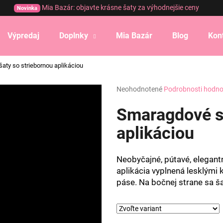
Mia Bazár: objavte krásne šaty za výhodnejšie ceny
Novinka
Výpredaj
Doplnky
Mia Bazár
Blog
Kon
Čo potrebujete nájsť?
aty so striebornou aplikáciou
Priemerné
Neohodnotené
Podrobnosti hodno
HĽADAŤ
hodnotenie
produktu
Smaragdové sa
je
0,0
aplikáciou
Odporúčame
z
5
hviezdičiek.
Neobyčajné, pútavé, elegant
aplikácia vyplnená lesklými
páse. Na bočnej strane sa ša