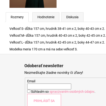
Rozmery
Hodnotenie
Diskusia
Veľkosť S- dĺžka 157 cm, hrudník 38-41 cm x 2, boky 40-43 cm x 2.
Veľkosť M- dĺžka 157 cm, hrudník 40-43 cm x 2, boky 42-45 cm x 2.
Veľkosť L- dĺžka 157 cm, hrudník 42-45 cm x 2, boky 44-47 cm x 2.
Modelka meria 170 cm a má na sebe veľkosť S.
Z
á
Odoberať newsletter
p
Nezmeškajte žiadne novinky či zľavy!
ä
t
Email
i
Súhlasím so
spracúvaním osobných údajov
.
e
PRIHLÁSIŤ SA