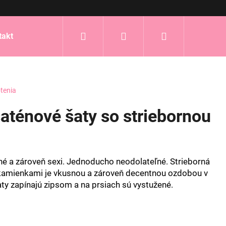
Hľadať
Prihlásenie
Nákupný
takt
košík
tenia
ténové šaty so striebornou
né a zároveň sexi. Jednoducho neodolateľné. Strieborná
 kamienkami je vkusnou a zároveň decentnou ozdobou v
ty zapínajú zipsom a na prsiach sú vystužené.