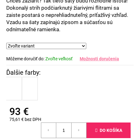
Chceš zažiariť? Tak tieto šaty budú rozhodne istota!
Dokonalý strih podčiarknutý žiarivými flitrami sa
zaiste postará o neprehliadnuteľný, príťažlivý vzhľad.
Vzadu sa šaty zapínajú zipsom a súčasťou sú
odnímateľné ramienka.
Môžeme doručiť do:
Zvoľte veľkosť
Možnosti doručenia
93 €
75,61 € bez DPH
Jednotková
DO KOŠÍKA
cena: