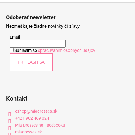
Z
á
Odoberať newsletter
p
Nezmeškajte žiadne novinky či zľavy!
ä
t
Email
i
Súhlasím so
spracúvaním osobných údajov
.
e
PRIHLÁSIŤ SA
Kontakt
eshop
@
miadresses.sk
+421 902 469 024
Mia Dresses na Facebooku
miadresses.sk