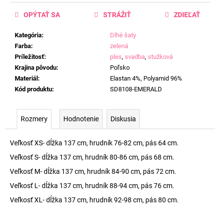
OPÝTAŤ SA
STRÁŽIŤ
ZDIEĽAŤ
Kategória
:
Dlhé šaty
Farba
:
zelená
Príležitosť
:
ples
,
svadba
,
stužková
Krajina pôvodu
:
Poľsko
Materiál
:
Elastan 4%, Polyamid 96%
Kód produktu
:
SD8108-EMERALD
Rozmery
Hodnotenie
Diskusia
Veľkosť XS- dĺžka 137 cm, hrudník 76-82 cm, pás 64 cm.
Veľkosť S- dĺžka 137 cm, hrudník 80-86 cm, pás 68 cm.
Veľkosť M- dĺžka 137 cm, hrudník 84-90 cm, pás 72 cm.
Veľkosť L- dĺžka 137 cm, hrudník 88-94 cm, pás 76 cm.
Veľkosť XL- dĺžka 137 cm, hrudník 92-98 cm, pás 80 cm.