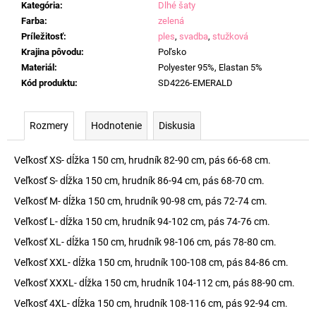
Kategória
:
Dlhé šaty
Farba
:
zelená
Príležitosť
:
ples
,
svadba
,
stužková
Krajina pôvodu
:
Poľsko
Materiál
:
Polyester 95%, Elastan 5%
Kód produktu
:
SD4226-EMERALD
Rozmery
Hodnotenie
Diskusia
Veľkosť XS- dĺžka 150 cm, hrudník 82-90 cm, pás 66-68 cm.
Veľkosť S- dĺžka 150 cm, hrudník 86-94 cm, pás 68-70 cm.
Veľkosť M- dĺžka 150 cm, hrudník 90-98 cm, pás 72-74 cm.
Veľkosť L- dĺžka 150 cm, hrudník 94-102 cm, pás 74-76 cm.
Veľkosť XL- dĺžka 150 cm, hrudník 98-106 cm, pás 78-80 cm.
Veľkosť XXL- dĺžka 150 cm, hrudník 100-108 cm, pás 84-86 cm.
Veľkosť XXXL- dĺžka 150 cm, hrudník 104-112 cm, pás 88-90 cm.
Veľkosť 4XL- dĺžka 150 cm, hrudník 108-116 cm, pás 92-94 cm.