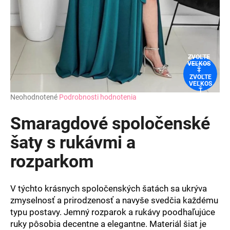
ZVOĽTE
VEĽKOS
Ť
ZVOĽTE
VEĽKOS
Ť
Priemerné
Neohodnotené
Podrobnosti hodnotenia
hodnotenie
produktu
Smaragdové spoločenské
je
0,0
šaty s rukávmi a
z
rozparkom
5
hviezdičiek.
V týchto krásnych spoločenských šatách sa ukrýva
zmyselnosť a prirodzenosť a navyše svedčia každému
typu postavy. Jemný rozparok a rukávy poodhaľujúce
ruky pôsobia decentne a elegantne. Materiál šiat je