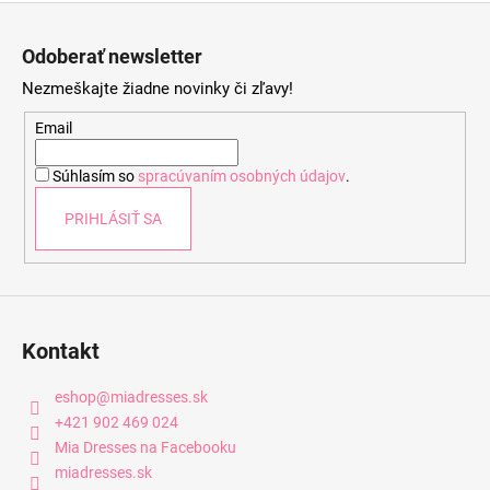
Z
á
Odoberať newsletter
p
Nezmeškajte žiadne novinky či zľavy!
ä
t
Email
i
Súhlasím so
spracúvaním osobných údajov
.
e
PRIHLÁSIŤ SA
Kontakt
eshop
@
miadresses.sk
+421 902 469 024
Mia Dresses na Facebooku
miadresses.sk