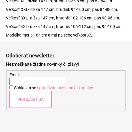
Veľkosť XL- dĺžka 147 cm, hrudník 92-98 cm, pás 82-84 cm.
Veľkosť XXL- dĺžka 147 cm, hrudník 94-100 cm, pás 84-88 cm.
Veľkosť 3XL- dĺžka 147 cm, hrudník 102-106 cm, pás 90-96 cm.
Veľkosť 4XL- dĺžka 147 cm, hrudník 106-112 cm, pás 96-100 cm.
Modelka meria 164 cm a má na sebe veľkosť XS.
Z
á
Odoberať newsletter
p
Nezmeškajte žiadne novinky či zľavy!
ä
t
Email
i
Súhlasím so
spracúvaním osobných údajov
.
e
PRIHLÁSIŤ SA