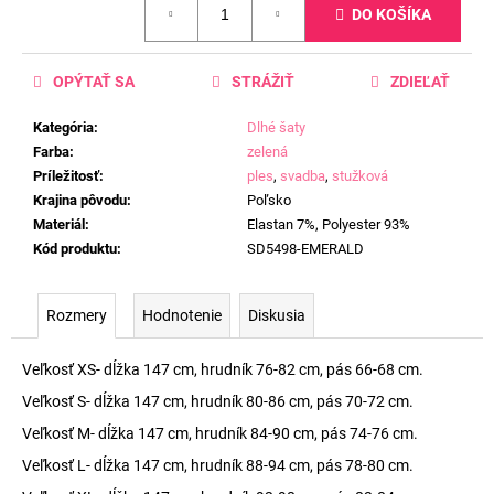
DO KOŠÍKA
cena:
OPÝTAŤ SA
STRÁŽIŤ
ZDIEĽAŤ
Kategória
:
Dlhé šaty
Farba
:
zelená
Príležitosť
:
ples
,
svadba
,
stužková
Krajina pôvodu
:
Poľsko
Materiál
:
Elastan 7%, Polyester 93%
Kód produktu
:
SD5498-EMERALD
Rozmery
Hodnotenie
Diskusia
Veľkosť XS- dĺžka 147 cm, hrudník 76-82 cm, pás 66-68 cm.
Veľkosť S- dĺžka 147 cm, hrudník 80-86 cm, pás 70-72 cm.
Veľkosť M- dĺžka 147 cm, hrudník 84-90 cm, pás 74-76 cm.
Veľkosť L- dĺžka 147 cm, hrudník 88-94 cm, pás 78-80 cm.