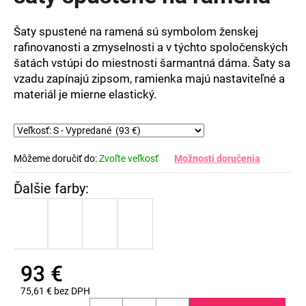
5
hviezdičiek.
Šaty spustené na ramená sú symbolom ženskej
rafinovanosti a zmyselnosti a v týchto spoločenských
šatách vstúpi do miestnosti šarmantná dáma. Šaty sa
vzadu zapínajú zipsom, ramienka majú nastaviteľné a
materiál je mierne elastický.
Môžeme doručiť do:
Zvoľte veľkosť
Možnosti doručenia
93 €
75,61 € bez DPH
Jednotková