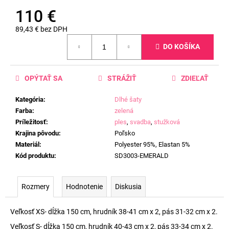
110 €
89,43 € bez DPH
Jednotková
DO KOŠÍKA
cena:
OPÝTAŤ SA
STRÁŽIŤ
ZDIEĽAŤ
Kategória
:
Dlhé šaty
Farba
:
zelená
Príležitosť
:
ples
,
svadba
,
stužková
Krajina pôvodu
:
Poľsko
Materiál
:
Polyester 95%, Elastan 5%
Kód produktu
:
SD3003-EMERALD
Rozmery
Hodnotenie
Diskusia
Veľkosť XS- dĺžka 150 cm, hrudník 38-41 cm x 2, pás 31-32 cm x 2.
Veľkosť S- dĺžka 150 cm, hrudník 40-43 cm x 2, pás 33-34 cm x 2.