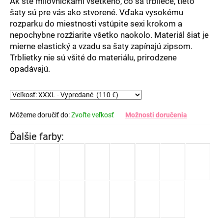
Ak ste milovníčkami všetkého, čo sa trbliece, tieto
šaty sú pre vás ako stvorené. Vďaka vysokému
rozparku do miestnosti vstúpite sexi krokom a
nepochybne rozžiarite všetko naokolo. Materiál šiat je
mierne elastický a vzadu sa šaty zapínajú zipsom.
Trblietky nie sú všité do materiálu, prirodzene
opadávajú.
Môžeme doručiť do:
Zvoľte veľkosť
Možnosti doručenia