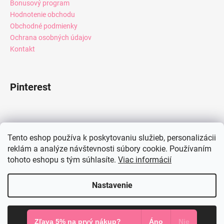
Bonusový program
Hodnotenie obchodu
Obchodné podmienky
Ochrana osobných údajov
Kontakt
Pinterest
Facebook
Tento eshop používa k poskytovaniu služieb, personalizácii
reklám a analýze návštevnosti súbory cookie. Používaním
tohoto eshopu s tým súhlasíte.
Viac informácií
Instagram
Nastavenie
Vytvoril Shoptet
Súhlasím
Copyright 2026
Mia Dresses
. Všetky práva vyhradené.
Zľava 5% na prvý nákup?
Áno
Nie