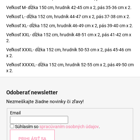
Veľkosť M- dĺžka 150 cm, hrudník 42-45 cm x 2, pás 35-36 cm x 2.
Veľkosť L- dĺžka 152 cm, hrudník 44-47 cm x 2, pás 37-38 cm x 2.
Veľkosť XL- dĺžka 152 cm, hrudník 46-49 cm x 2, pás 39-40 cm x 2.
Veľkosť XXL- dĺžka 152 cm, hrudník 48-51 cm x 2, pás 41-42 cm x
2.
Veľkosť XXXL- dĺžka 152 cm, hrudník 50-53 cm x 2, pás 45-46 cm
x 2.
Veľkosť XXXXL- dĺžka 152 cm, hrudník 52-55 cm x 2, pás 49-50 cm
x 2.
Z
á
Odoberať newsletter
p
Nezmeškajte žiadne novinky či zľavy!
ä
t
Email
i
Súhlasím so
spracúvaním osobných údajov
.
e
PRIHLÁSIŤ SA