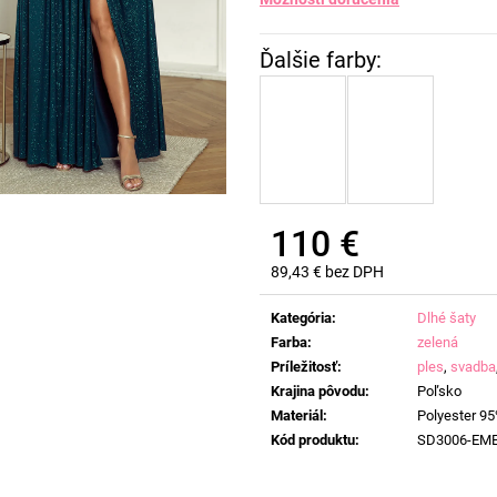
110 €
89,43 € bez DPH
Jednotková
cena:
Kategória
:
Dlhé šaty
Farba
:
zelená
Príležitosť
:
ples
,
svadba
Krajina pôvodu
:
Poľsko
Materiál
:
Polyester 95
Kód produktu
:
SD3006-EM