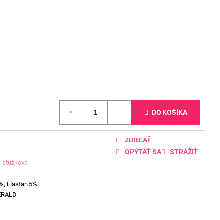
DO KOŠÍKA
ZDIEĽAŤ
OPÝTAŤ SA
STRÁŽIŤ
,
stužková
%, Elastan 5%
ERALD