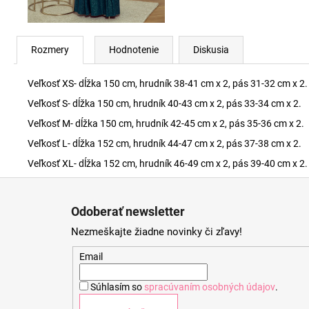
Rozmery
Hodnotenie
Diskusia
Veľkosť XS- dĺžka 150 cm, hrudník 38-41 cm x 2, pás 31-32 cm x 2.
Veľkosť S- dĺžka 150 cm, hrudník 40-43 cm x 2, pás 33-34 cm x 2.
Veľkosť M- dĺžka 150 cm, hrudník 42-45 cm x 2, pás 35-36 cm x 2.
Veľkosť L- dĺžka 152 cm, hrudník 44-47 cm x 2, pás 37-38 cm x 2.
Veľkosť XL- dĺžka 152 cm, hrudník 46-49 cm x 2, pás 39-40 cm x 2.
Z
á
Odoberať newsletter
p
Nezmeškajte žiadne novinky či zľavy!
ä
t
Email
i
Súhlasím so
spracúvaním osobných údajov
.
e