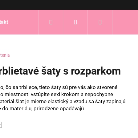
Hľadať
Prihlásenie
Nákupný
takt
košík
tenia
blietavé šaty s rozparkom
, čo sa trbliece, tieto šaty sú pre vás ako stvorené.
 miestnosti vstúpite sexi krokom a nepochybne
teriál šiat je mierne elastický a vzadu sa šaty zapínajú
té do materiálu, prirodzene opadávajú.