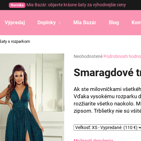
Mia Bazár: objavte krásne šaty za výhodnejšie ceny
Novinka
Výpredaj
Doplnky
Mia Bazár
Blog
Kon
Čo potrebujete nájsť?
šaty s rozparkom
Priemerné
Neohodnotené
Podrobnosti hodno
HĽADAŤ
hodnotenie
produktu
Smaragdové tr
je
0,0
Odporúčame
z
Ak ste milovníčkami všetkého
5
Vďaka vysokému rozparku do
hviezdičiek.
rozžiarite všetko naokolo. Ma
zipsom. Trblietky nie sú vši
Možnosti doručenia