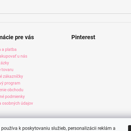
mácie pre vás
Pinterest
 a platba
akupovať u nás
tázky
e tovaru
é zákazníčky
vý program
enie obchodu
né podmienky
 osobných údajov
používa k poskytovaniu služieb, personalizácii reklám a