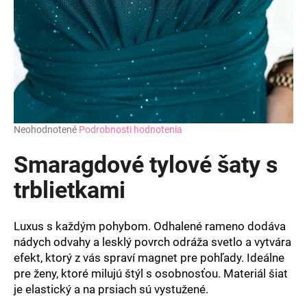
Priemerné
Neohodnotené
Podrobnosti hodnotenia
hodnotenie
produktu
Smaragdové tylové šaty s
je
0,0
trblietkami
z
5
hviezdičiek.
Luxus s každým pohybom. Odhalené rameno dodáva
nádych odvahy a lesklý povrch odráža svetlo a vytvára
efekt, ktorý z vás spraví magnet pre pohľady. Ideálne
pre ženy, ktoré milujú štýl s osobnosťou. Materiál šiat
je elastický a na prsiach sú vystužené.