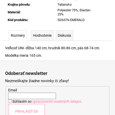
Krajina pôvodu
:
Taliansko
Polyester 75%, Elastan
Materiál
:
25%
Kód produktu
:
SD6376-EMERALD
Rozmery
Hodnotenie
Diskusia
Veľkosť UNI- dĺžka 140 cm, hrudník 80-86 cm, pás 68-74 cm.
Modelka meria 165 cm.
Z
á
Odoberať newsletter
p
Nezmeškajte žiadne novinky či zľavy!
ä
t
Email
i
Súhlasím so
spracúvaním osobných údajov
.
e
PRIHLÁSIŤ SA