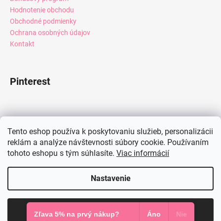
Hodnotenie obchodu
Obchodné podmienky
Ochrana osobných údajov
Kontakt
Pinterest
Facebook
Tento eshop používa k poskytovaniu služieb, personalizácii
reklám a analýze návštevnosti súbory cookie. Používaním
tohoto eshopu s tým súhlasíte.
Viac informácií
Instagram
Nastavenie
Vytvoril Shoptet
Súhlasím
Copyright 2026
Mia Dresses
. Všetky práva vyhradené.
Zľava 5% na prvý nákup?
Áno
Nie