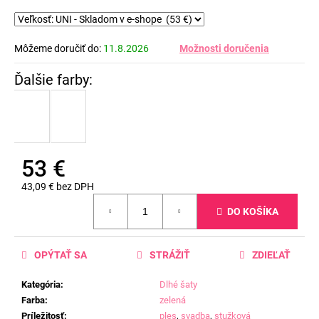
Môžeme doručiť do:
11.8.2026
Možnosti doručenia
53 €
43,09 € bez DPH
Jednotková
DO KOŠÍKA
cena:
OPÝTAŤ SA
STRÁŽIŤ
ZDIEĽAŤ
Kategória
:
Dlhé šaty
Farba
:
zelená
Príležitosť
:
ples
,
svadba
,
stužková