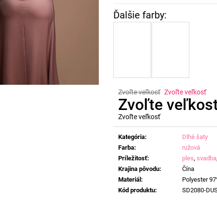
Zvoľte veľkosť
Zvoľte veľkosť
Zvoľte veľkos
Zvoľte veľkosť
Jednotková
cena:
Kategória
:
Dlhé šaty
Farba
:
ružová
Príležitosť
:
ples
,
svadba
Krajina pôvodu
:
Čína
Materiál
:
Polyester 9
Kód produktu
:
SD2080-DU