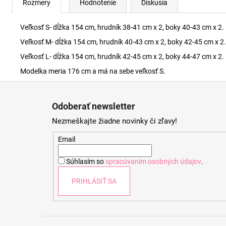
Rozmery
Hodnotenie
Diskusia
Veľkosť S- dĺžka 154 cm, hrudník 38-41 cm x 2, boky 40-43 cm x 2.
Veľkosť M- dĺžka 154 cm, hrudník 40-43 cm x 2, boky 42-45 cm x 2.
Veľkosť L- dĺžka 154 cm, hrudník 42-45 cm x 2, boky 44-47 cm x 2.
Modelka meria 176 cm a má na sebe veľkosť S.
Z
á
Odoberať newsletter
p
Nezmeškajte žiadne novinky či zľavy!
ä
t
Email
i
Súhlasím so
spracúvaním osobných údajov
.
e
PRIHLÁSIŤ SA