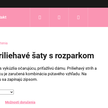
Hľadať
Prihlásenie
Nákupný
takt
košík
tenia
riliehavé šaty s rozparkom
vykúzlia očarujúcu, príťažlivú dámu. Priliehavý strih a
ku je zaručená kombinácia pútavého vzhľadu. Na
u sa zapínajú zipsom.
Možnosti doručenia