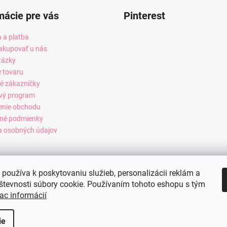
mácie pre vás
Pinterest
 a platba
akupovať u nás
tázky
e tovaru
é zákazníčky
vý program
enie obchodu
né podmienky
 osobných údajov
používa k poskytovaniu služieb, personalizácii reklám a
števnosti súbory cookie. Používaním tohoto eshopu s tým
ac informácií
ie