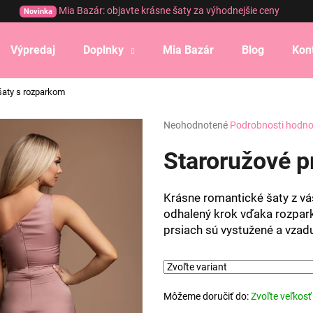
Mia Bazár: objavte krásne šaty za výhodnejšie ceny
Novinka
Výpredaj
Doplnky
Mia Bazár
Blog
Kon
Čo potrebujete nájsť?
 šaty s rozparkom
Priemerné
Neohodnotené
Podrobnosti hodno
HĽADAŤ
hodnotenie
produktu
Staroružové p
je
0,0
Odporúčame
z
Krásne romantické šaty z vás 
5
odhalený krok vďaka rozpar
hviezdičiek.
prsiach sú vystužené a vzad
Môžeme doručiť do:
Zvoľte veľkosť