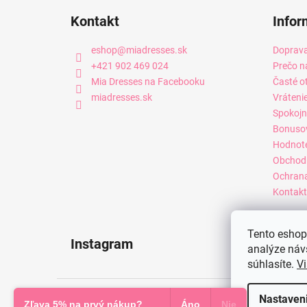
Kontakt
Infor
eshop
@
miadresses.sk
Doprava
+421 902 469 024
Prečo n
Mia Dresses na Facebooku
Časté o
miadresses.sk
Vráteni
Spokojn
Bonuso
Hodnot
Obchod
Ochrana
Kontakt
Tento eshop 
Instagram
analýze náv
súhlasíte.
Vi
Copyright 2026
Mia Dresses
. Všetky práva vyhradené.
Nastaven
Zľava 5% na prvý nákup?
Áno
Nie