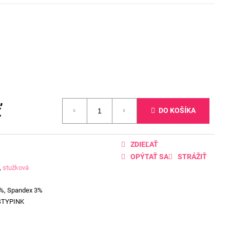
ť
DO KOŠÍKA
ZDIEĽAŤ
OPÝTAŤ SA
STRÁŽIŤ
,
stužková
7%, Spandex 3%
STYPINK