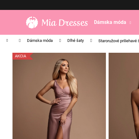
K
Prejsť
na
o
obsah
Späť
Späť
š
Dámska móda
do
do
í
obchodu
obchodu
k
Domov
Dámska móda
Dlhé šaty
Staroružové priliehavé
AKCIA