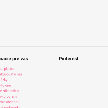
mácie pre vás
Pinterest
 a platba
akupovať u nás
tázky
e tovaru
é zákazníčky
vý program
enie obchodu
né podmienky