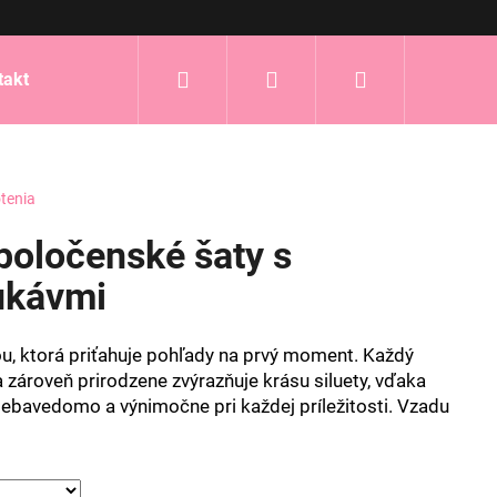
Hľadať
Prihlásenie
Nákupný
takt
košík
tenia
poločenské šaty s
rukávmi
ou, ktorá priťahuje pohľady na prvý moment. Každý
a zároveň prirodzene zvýrazňuje krásu siluety, vďaka
sebavedomo a výnimočne pri každej príležitosti. Vzadu