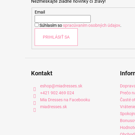
Nezmeškajte žiadne novinky či zľavy!
ä
t
Email
i
Súhlasím so
spracúvaním osobných údajov
.
e
PRIHLÁSIŤ SA
Kontakt
Infor
eshop
@
miadresses.sk
Doprava
+421 902 469 024
Prečo n
Mia Dresses na Facebooku
Časté o
miadresses.sk
Vráteni
Spokojn
Bonuso
Hodnot
Obchod