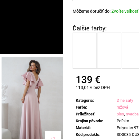
Môžeme doručiť do:
Zvoľte veľkosť
139 €
113,01 € bez DPH
Jednotková
cena:
Kategória
:
Dlhé šaty
Farba
:
ružová
Príležitosť
:
ples
,
svadba
Krajina pôvodu
:
Poľsko
Materiál
:
Polyester 97
Kód produktu
:
SD3035-DU
+7