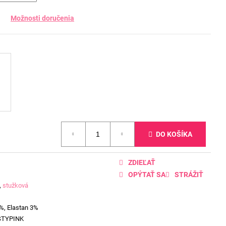
Možnosti doručenia
DO KOŠÍKA
ZDIEĽAŤ
OPÝTAŤ SA
STRÁŽIŤ
,
stužková
%, Elastan 3%
STYPINK