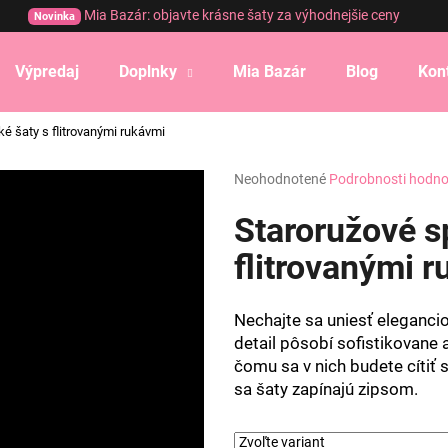
Mia Bazár: objavte krásne šaty za výhodnejšie ceny
Novinka
Výpredaj
Doplnky
Mia Bazár
Blog
Kon
Čo potrebujete nájsť?
é šaty s flitrovanými rukávmi
Priemerné
Neohodnotené
Podrobnosti hodno
HĽADAŤ
hodnotenie
produktu
Staroružové s
je
0,0
flitrovanými 
Odporúčame
z
5
hviezdičiek.
Nechajte sa uniesť eleganci
detail pôsobí sofistikovane 
čomu sa v nich budete cítiť 
sa šaty zapínajú zipsom.