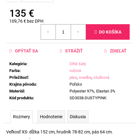
135 €
109,76 € bez DPH
Jednotková
DO KOŠÍKA
cena:
OPÝTAŤ SA
STRÁŽIŤ
ZDIEĽAŤ
Kategória
:
Dlhé šaty
Farba
:
ružová
Príležitosť
:
ples
,
svadba
,
stužková
Krajina pôvodu
:
Poľsko
Materiál
:
Polyester 97%, Elastan 3%
Kód produktu
:
SD3038-DUSTYPINK
Rozmery
Hodnotenie
Diskusia
Veľkosť XS- dĺžka 152 cm, hrudník 78-82 cm, pás 64 cm.