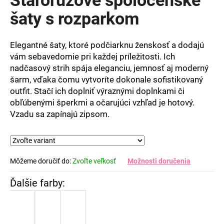
je
0,0
šaty s rozparkom
z
5
hviezdičiek.
Elegantné šaty, ktoré podčiarknu ženskosť a dodajú
vám sebavedomie pri každej príležitosti. Ich
nadčasový strih spája eleganciu, jemnosť aj moderný
šarm, vďaka čomu vytvoríte dokonale sofistikovaný
outfit. Stačí ich doplniť výraznými doplnkami či
obľúbenými šperkmi a očarujúci vzhľad je hotový.
Vzadu sa zapínajú zipsom.
Môžeme doručiť do:
Zvoľte veľkosť
Možnosti doručenia