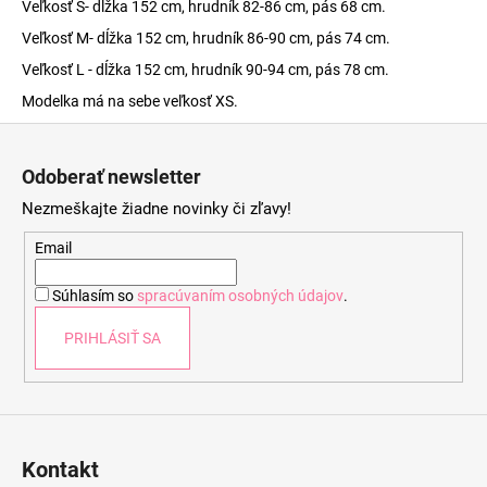
Veľkosť S- dĺžka 152 cm, hrudník 82-86 cm, pás 68 cm.
Veľkosť M- dĺžka 152 cm, hrudník 86-90 cm, pás 74 cm.
Veľkosť L - dĺžka 152 cm, hrudník 90-94 cm, pás 78 cm.
Modelka má na sebe veľkosť XS.
Z
á
Odoberať newsletter
p
Nezmeškajte žiadne novinky či zľavy!
ä
t
Email
i
Súhlasím so
spracúvaním osobných údajov
.
e
PRIHLÁSIŤ SA
Kontakt