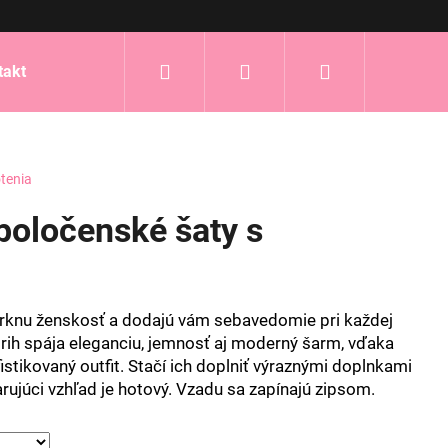
Hľadať
Prihlásenie
Nákupný
takt
košík
tenia
poločenské šaty s
arknu ženskosť a dodajú vám sebavedomie pri každej
strih spája eleganciu, jemnosť aj moderný šarm, vďaka
stikovaný outfit. Stačí ich doplniť výraznými doplnkami
rujúci vzhľad je hotový. Vzadu sa zapínajú zipsom.