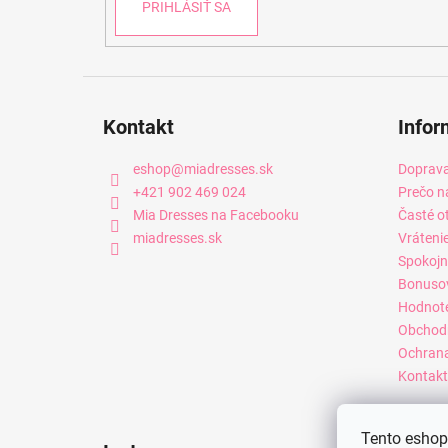
PRIHLÁSIŤ SA
Kontakt
Infor
eshop
@
miadresses.sk
Doprava
+421 902 469 024
Prečo n
Mia Dresses na Facebooku
Časté o
miadresses.sk
Vráteni
Spokojn
Bonuso
Hodnot
Obchod
Ochrana
Kontakt
Tento eshop 