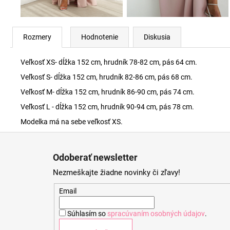
Rozmery
Hodnotenie
Diskusia
Veľkosť XS- dĺžka 152 cm, hrudník 78-82 cm, pás 64 cm.
Veľkosť S- dĺžka 152 cm, hrudník 82-86 cm, pás 68 cm.
Veľkosť M- dĺžka 152 cm, hrudník 86-90 cm, pás 74 cm.
Veľkosť L - dĺžka 152 cm, hrudník 90-94 cm, pás 78 cm.
Modelka má na sebe veľkosť XS.
Z
á
Odoberať newsletter
p
Nezmeškajte žiadne novinky či zľavy!
ä
t
Email
i
Súhlasím so
spracúvaním osobných údajov
.
e