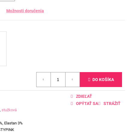
Možnosti doručenia
DO KOŠÍKA
ZDIEĽAŤ
OPÝTAŤ SA
STRÁŽIŤ
,
stužková
%, Elastan 3%
STYPINK