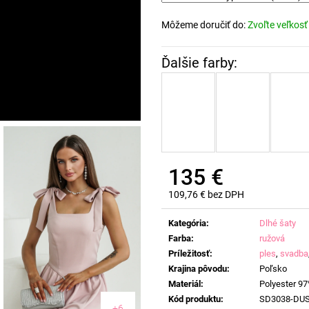
Môžeme doručiť do:
Zvoľte veľkosť
135 €
109,76 € bez DPH
Jednotková
cena:
Kategória
:
Dlhé šaty
Farba
:
ružová
Príležitosť
:
ples
,
svadba
Krajina pôvodu
:
Poľsko
Materiál
:
Polyester 97
Kód produktu
:
SD3038-DU
+6