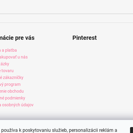
mácie pre vás
Pinterest
 a platba
akupovať u nás
tázky
e tovaru
é zákazníčky
vý program
enie obchodu
né podmienky
 osobných údajov
používa k poskytovaniu služieb, personalizácii reklám a