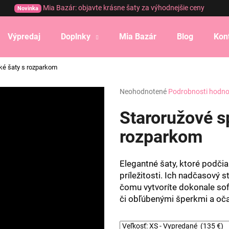
Mia Bazár: objavte krásne šaty za výhodnejšie ceny
Novinka
Výpredaj
Doplnky
Mia Bazár
Blog
Kon
Čo potrebujete nájsť?
ké šaty s rozparkom
Priemerné
Neohodnotené
Podrobnosti hodno
HĽADAŤ
hodnotenie
produktu
Staroružové s
je
0,0
rozparkom
Odporúčame
z
5
hviezdičiek.
Elegantné šaty, ktoré podči
príležitosti. Ich nadčasový 
čomu vytvoríte dokonale sofi
či obľúbenými šperkmi a oča