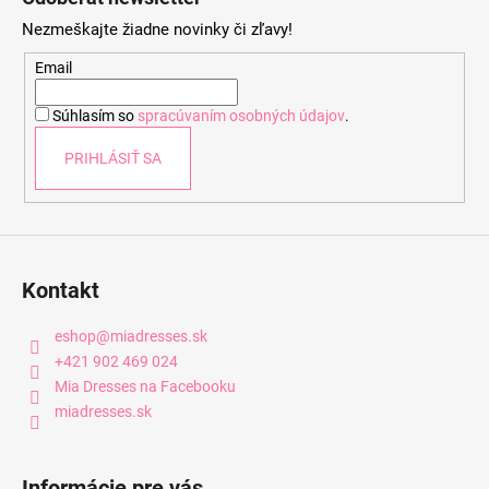
p
Nezmeškajte žiadne novinky či zľavy!
ä
t
Email
i
Súhlasím so
spracúvaním osobných údajov
.
e
PRIHLÁSIŤ SA
Kontakt
eshop
@
miadresses.sk
+421 902 469 024
Mia Dresses na Facebooku
miadresses.sk
Informácie pre vás