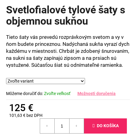
produktu
Svetlofialové tylové šaty s
je
0,0
objemnou sukňou
z
5
hviezdičiek.
Tieto šaty vás prevedú rozprávkovým svetom a vy v
ňom budete princeznou. Nadýchaná sukňa vyrazí dych
každému v miestnosti. Chrbát je zdobený šnurovaním,
na sukni sa šaty zapínajú zipsom a na prsiach sú
vystužené. Súčasťou šiat sú odnímateľné ramienka.
Môžeme doručiť do:
Zvoľte veľkosť
Možnosti doručenia
125 €
101,63 € bez DPH
Jednotková
DO KOŠÍKA
cena: