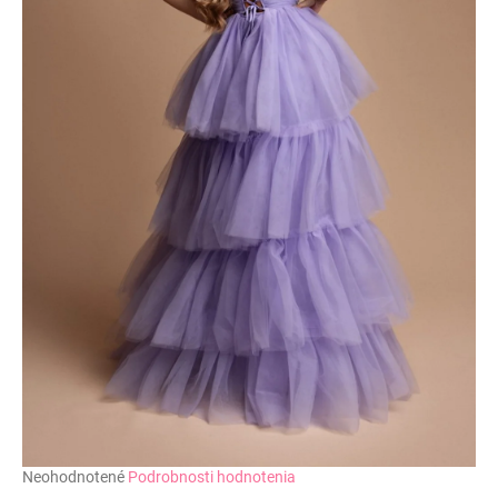
č
a
m
e
Priemerné
Neohodnotené
Podrobnosti hodnotenia
hodnotenie