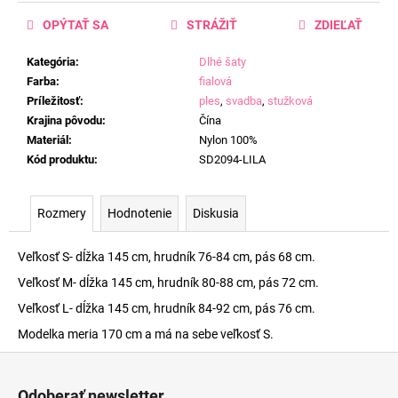
OPÝTAŤ SA
STRÁŽIŤ
ZDIEĽAŤ
Kategória
:
Dlhé šaty
Farba
:
fialová
Príležitosť
:
ples
,
svadba
,
stužková
Krajina pôvodu
:
Čína
Materiál
:
Nylon 100%
Kód produktu
:
SD2094-LILA
Rozmery
Hodnotenie
Diskusia
Veľkosť S- dĺžka 145 cm, hrudník 76-84 cm, pás 68 cm.
Veľkosť M- dĺžka 145 cm, hrudník 80-88 cm, pás 72 cm.
Veľkosť L- dĺžka 145 cm, hrudník 84-92 cm, pás 76 cm.
Modelka meria 170 cm a má na sebe veľkosť S.
Z
á
Odoberať newsletter