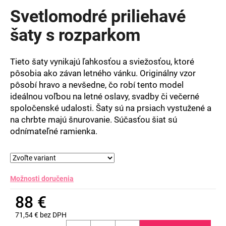
produktu
Svetlomodré priliehavé
je
0,0
šaty s rozparkom
z
5
hviezdičiek.
Tieto šaty vynikajú ľahkosťou a sviežosťou, ktoré
pôsobia ako závan letného vánku. Originálny vzor
pôsobí hravo a nevšedne, čo robí tento model
ideálnou voľbou na letné oslavy, svadby či večerné
spoločenské udalosti. Šaty sú na prsiach vystužené a
na chrbte majú šnurovanie. Súčasťou šiat sú
odnímateľné ramienka.
Možnosti doručenia
88 €
71,54 € bez DPH
Jednotková