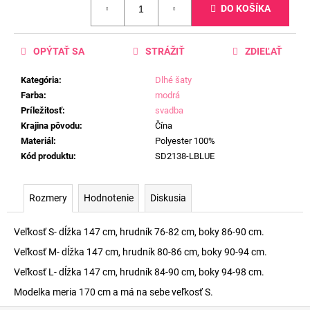
DO KOŠÍKA
cena:
OPÝTAŤ SA
STRÁŽIŤ
ZDIEĽAŤ
Kategória
:
Dlhé šaty
Farba
:
modrá
Príležitosť
:
svadba
Krajina pôvodu
:
Čína
Materiál
:
Polyester 100%
Kód produktu
:
SD2138-LBLUE
Rozmery
Hodnotenie
Diskusia
Veľkosť S- dĺžka 147 cm, hrudník 76-82 cm, boky 86-90 cm.
Veľkosť M- dĺžka 147 cm, hrudník 80-86 cm, boky 90-94 cm.
Veľkosť L- dĺžka 147 cm, hrudník 84-90 cm, boky 94-98 cm.
Modelka meria 170 cm a má na sebe veľkosť S.