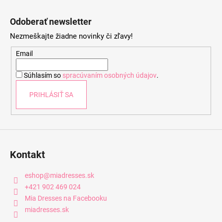
Z
á
Odoberať newsletter
p
Nezmeškajte žiadne novinky či zľavy!
ä
t
Email
i
Súhlasím so
spracúvaním osobných údajov
.
e
PRIHLÁSIŤ SA
Kontakt
eshop
@
miadresses.sk
+421 902 469 024
Mia Dresses na Facebooku
miadresses.sk