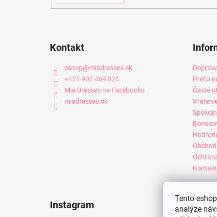
Kontakt
Infor
eshop
@
miadresses.sk
Doprava
+421 902 469 024
Prečo n
Mia Dresses na Facebooku
Časté o
miadresses.sk
Vráteni
Spokojn
Bonuso
Hodnot
Obchod
Ochrana
Kontakt
Tento eshop 
Instagram
analýze náv