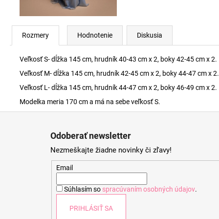
Rozmery
Hodnotenie
Diskusia
Veľkosť S- dĺžka 145 cm, hrudník 40-43 cm x 2, boky 42-45 cm x 2.
Veľkosť M- dĺžka 145 cm, hrudník 42-45 cm x 2, boky 44-47 cm x 2.
Veľkosť L- dĺžka 145 cm, hrudník 44-47 cm x 2, boky 46-49 cm x 2.
Modelka meria 170 cm a má na sebe veľkosť S.
Z
á
Odoberať newsletter
p
Nezmeškajte žiadne novinky či zľavy!
ä
t
Email
i
Súhlasím so
spracúvaním osobných údajov
.
e
PRIHLÁSIŤ SA