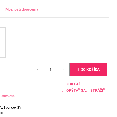
Možnosti doručenia
DO KOŠÍKA
ZDIEĽAŤ
OPÝTAŤ SA
STRÁŽIŤ
,
stužková
7%, Spandex 3%
UE