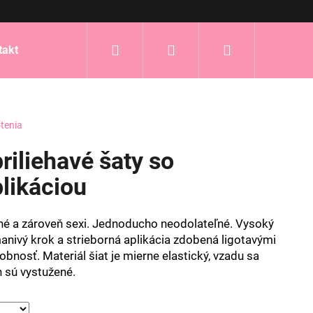
Hľadať
Prihlásenie
Nákupný
takt
košík
tenia
riliehavé šaty so
plikáciou
né a zároveň sexi. Jednoducho neodolateľné. Vysoký
nivý krok a strieborná aplikácia zdobená ligotavými
bnosť. Materiál šiat je mierne elastický, vzadu sa
h sú vystužené.