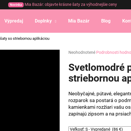
Mia Bazár: objavte krásne šaty za výhodnejšie ceny
Novinka
Výpredaj
Doplnky
Mia Bazár
Blog
Kon
Čo potrebujete nájsť?
šaty so striebornou aplikáciou
Priemerné
Neohodnotené
Podrobnosti hodno
HĽADAŤ
hodnotenie
produktu
Svetlomodré p
je
0,0
striebornou a
Odporúčame
z
5
hviezdičiek.
Neobyčajné, pútavé, elegant
rozparok sa postará o podma
kamienkami rozžiari vašu oso
zapínajú zipsom a na prsiac