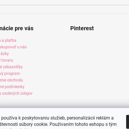
mácie pre vás
Pinterest
 a platba
akupovať u nás
tázky
e tovaru
é zákazníčky
vý program
enie obchodu
né podmienky
 osobných údajov
používa k poskytovaniu služieb, personalizácii reklám a
števnosti súbory cookie. Používaním tohoto eshopu s tým