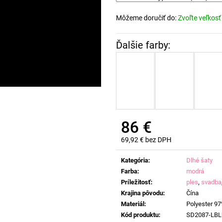
Môžeme doručiť do:
Zvoľte veľkosť
86 €
69,92 € bez DPH
Jednotková
cena:
Kategória
:
Dlhé šaty
Farba
:
modrá
Príležitosť
:
ples
,
svadba
Krajina pôvodu
:
Čína
Materiál
:
Polyester 9
Kód produktu
:
SD2087-LBL