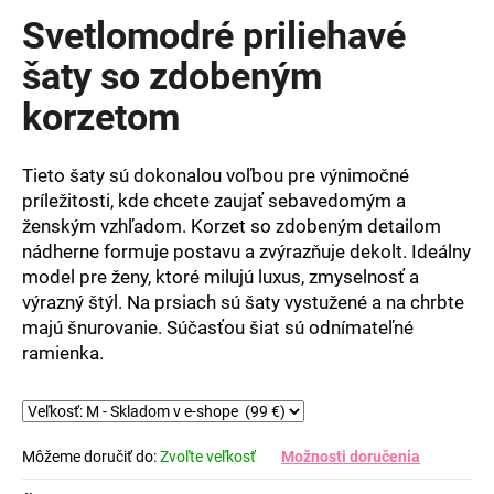
produktu
Svetlomodré priliehavé
je
0,0
šaty so zdobeným
z
korzetom
5
hviezdičiek.
Tieto šaty sú dokonalou voľbou pre výnimočné
príležitosti, kde chcete zaujať sebavedomým a
ženským vzhľadom. Korzet so zdobeným detailom
nádherne formuje postavu a zvýrazňuje dekolt. Ideálny
model pre ženy, ktoré milujú luxus, zmyselnosť a
výrazný štýl. Na prsiach sú šaty vystužené a na chrbte
majú šnurovanie. Súčasťou šiat sú odnímateľné
ramienka.
Môžeme doručiť do:
Zvoľte veľkosť
Možnosti doručenia