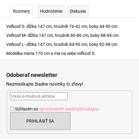
Rozmery
Hodnotenie
Diskusia
Veľkosť S- dĺžka 147 cm, hrudník 76-42 cm, boky 44-90 cm.
Veľkosť M- dĺžka 147 cm, hrudník 80-86 cm, boky 88-94 cm.
Veľkosť L- dĺžka 147 cm, hrudník 84-90 cm, boky 92-98 cm.
Modelka meria 170 cm a má na sebe veľkosť S.
Z
á
Odoberať newsletter
p
Nezmeškajte žiadne novinky či zľavy!
ä
t
i
Súhlasím so
spracúvaním osobných údajov
.
e
PRIHLÁSIŤ SA