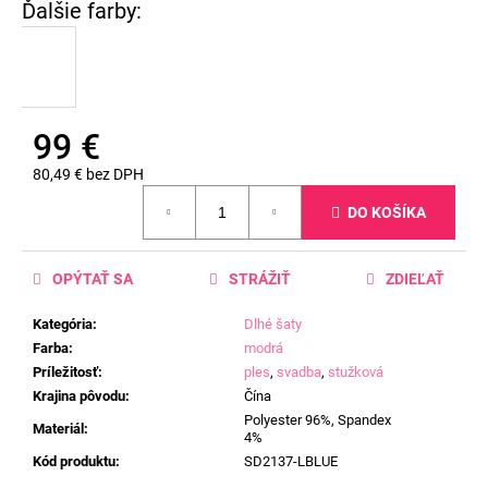
99 €
80,49 € bez DPH
Jednotková
DO KOŠÍKA
cena:
OPÝTAŤ SA
STRÁŽIŤ
ZDIEĽAŤ
Kategória
:
Dlhé šaty
Farba
:
modrá
Príležitosť
:
ples
,
svadba
,
stužková
Krajina pôvodu
:
Čína
Polyester 96%, Spandex
Materiál
:
4%
Kód produktu
:
SD2137-LBLUE