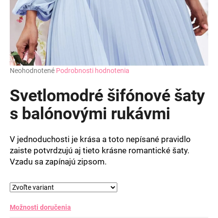
Priemerné
Neohodnotené
Podrobnosti hodnotenia
hodnotenie
produktu
Svetlomodré šifónové šaty
je
0,0
s balónovými rukávmi
z
5
hviezdičiek.
V jednoduchosti je krása a toto nepísané pravidlo
zaiste potvrdzujú aj tieto krásne romantické šaty.
Vzadu sa zapínajú zipsom.
Možnosti doručenia