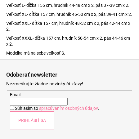
Veľkosť L- dĺžka 155 cm, hrudník 44-48 cm x 2, pás 37-39 cm x 2.
Veľkosť XL- dĺžka 157 cm, hrudník 46-50 cm x 2, pás 39-41 cm x 2.
Veľkosť XXL- dĺžka 157 cm, hrudník 48-52 cm x 2, pás 42-44 cm x
2.
Veľkosť XXXL- dĺžka 157 cm, hrudník 50-54 cm x 2, pás 44-46 cm
x 2.
Modelka má na sebe veľkosť S.
Z
á
Odoberať newsletter
p
Nezmeškajte žiadne novinky či zľavy!
ä
t
Email
i
Súhlasím so
spracúvaním osobných údajov
.
e
PRIHLÁSIŤ SA