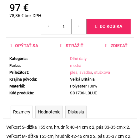
97 €
78,86 € bez DPH
Jednotková
DO KOŠÍKA
cena:
OPÝTAŤ SA
STRÁŽIŤ
ZDIEĽAŤ
Kategória
:
Dlhé šaty
Farba
:
modrá
Príležitosť
:
ples
,
svadba
,
stužková
Krajina pôvodu
:
Veľká Británia
Materiál
:
Polyester 100%
Kód produktu
:
SD1706-LBLUE
Rozmery
Hodnotenie
Diskusia
Veľkosť S- dĺžka 155 cm, hrudník 40-44 cm x 2, pás 33-35 cm x 2.
Veľkosť M- dĺžka 155 cm, hrudník 42-46 cm x 2, pás 35-37 cm x 2.