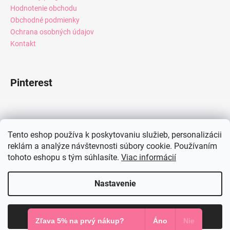
Hodnotenie obchodu
Obchodné podmienky
Ochrana osobných údajov
Kontakt
Pinterest
Facebook
Tento eshop používa k poskytovaniu služieb, personalizácii
reklám a analýze návštevnosti súbory cookie. Používaním
tohoto eshopu s tým súhlasíte.
Viac informácií
Instagram
Nastavenie
Vytvoril Shoptet
Súhlasím
Copyright 2026
Mia Dresses
. Všetky práva vyhradené.
Zľava 5% na prvý nákup?
Áno
Nie