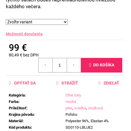
každého večera.
Možnosti doručenia
99 €
80,49 € bez DPH
Jednotková
DO KOŠÍKA
cena:
OPÝTAŤ SA
STRÁŽIŤ
ZDIEĽAŤ
Kategória
:
Dlhé šaty
Farba
:
modrá
Príležitosť
:
ples
,
svadba
,
stužková
Krajina pôvodu
:
Poľsko
Materiál
:
Polyester 96%, Elastan 4%
Kód produktu
:
SD0110-LBLUE2