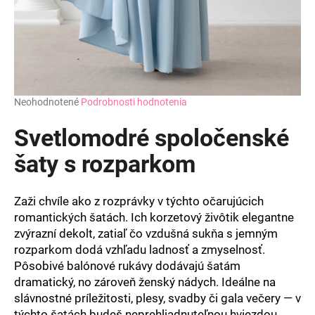
Priemerné
Neohodnotené
Podrobnosti hodnotenia
hodnotenie
produktu
Svetlomodré spoločenské
je
0,0
šaty s rozparkom
z
5
hviezdičiek.
Zaži chvíle ako z rozprávky v týchto očarujúcich
romantických šatách. Ich korzetový živôtik elegantne
zvýrazní dekolt, zatiaľ čo vzdušná sukňa s jemným
rozparkom dodá vzhľadu ladnosť a zmyselnosť.
Pôsobivé balónové rukávy dodávajú šatám
dramatický, no zároveň ženský nádych. Ideálne na
slávnostné príležitosti, plesy, svadby či gala večery — v
týchto šatách budeš neprehliadnuteľnou hviezdou