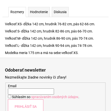
Rozmery
Hodnotenie
Diskusia
Veľkosť XS- dĺžka 142 cm, hrudník 76-82 cm, pás 62-66 cm.
Veľkosť S- dĺžka 142 cm, hrudník 82-86 cm, pás 66-70 cm.
Veľkosť M- dĺžka 142 cm, hrudník 86-90 cm, pás 70-74 cm.
Veľkosť L- dĺžka 142 cm, hrudník 90-94 cm, pás 74-78 cm.
Modelka meria 175 cm a má na sebe veľkosť XS.
Z
á
Odoberať newsletter
p
Nezmeškajte žiadne novinky či zľavy!
ä
t
Email
i
Súhlasím so
spracúvaním osobných údajov
.
e
PRIHLÁSIŤ SA