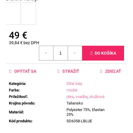
49 €
39,84 € bez DPH
Jednotková
DO KOŠÍKA
cena:
OPÝTAŤ SA
STRÁŽIŤ
ZDIEĽAŤ
Kategória
:
Dlhé šaty
Farba
:
modrá
Príležitosť
:
ples
,
svadba
,
stužková
Krajina pôvodu
:
Taliansko
Polyester 75%, Elastan
Materiál
:
25%
Kód produktu
:
SD6358-LBLUE