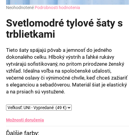
Priemerné
Neohodnotené
Podrobnosti hodnotenia
hodnotenie
produktu
Svetlomodré tylové šaty s
je
0,0
trblietkami
z
5
hviezdičiek.
Tieto šaty spájajú pôvab a jemnosť do jedného
dokonalého celku. Hlboký výstrih a ľahké rukávy
vytvárajú sofistikovaný, no pritom prirodzene ženský
vzhľad. Ideálna voľba na spoločenské udalosti,
večerné oslavy či výnimočné chvíle, keď chceš zažiariť
s eleganciou a sebadôverou. Materiál šiat je elastický
a na prsiach sú vystužené.
Možnosti doručenia