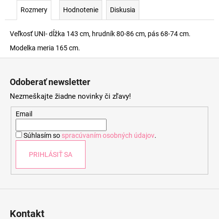
Rozmery
Hodnotenie
Diskusia
Veľkosť UNI- dĺžka 143 cm, hrudník 80-86 cm, pás 68-74 cm.
Modelka meria 165 cm.
Z
á
Odoberať newsletter
p
Nezmeškajte žiadne novinky či zľavy!
ä
t
Email
i
Súhlasím so
spracúvaním osobných údajov
.
e
PRIHLÁSIŤ SA
Kontakt