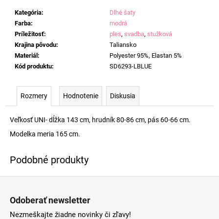
Kategória
:
Dlhé šaty
Farba
:
modrá
Príležitosť
:
ples
,
svadba
,
stužková
Krajina pôvodu
:
Taliansko
Materiál
:
Polyester 95%, Elastan 5%
Kód produktu
:
SD6293-LBLUE
Rozmery
Hodnotenie
Diskusia
Veľkosť UNI- dĺžka 143 cm, hrudník 80-86 cm, pás 60-66 cm.
Modelka meria 165 cm.
Z
á
Odoberať newsletter
p
Nezmeškajte žiadne novinky či zľavy!