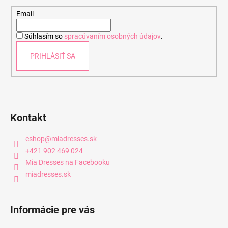
ä
t
Email
i
Súhlasím so
spracúvaním osobných údajov
.
e
PRIHLÁSIŤ SA
Kontakt
eshop
@
miadresses.sk
+421 902 469 024
Mia Dresses na Facebooku
miadresses.sk
Informácie pre vás