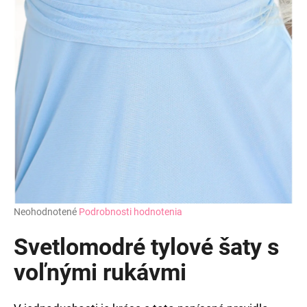
Priemerné
Neohodnotené
Podrobnosti hodnotenia
hodnotenie
produktu
Svetlomodré tylové šaty s
je
0,0
voľnými rukávmi
z
5
hviezdičiek.