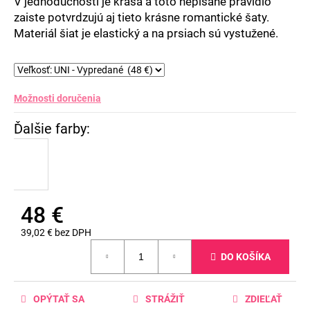
V jednoduchosti je krása a toto nepísané pravidlo
zaiste potvrdzujú aj tieto krásne romantické šaty.
Materiál šiat je elastický a na prsiach sú vystužené.
Možnosti doručenia
48 €
39,02 € bez DPH
Jednotková
DO KOŠÍKA
cena:
OPÝTAŤ SA
STRÁŽIŤ
ZDIEĽAŤ