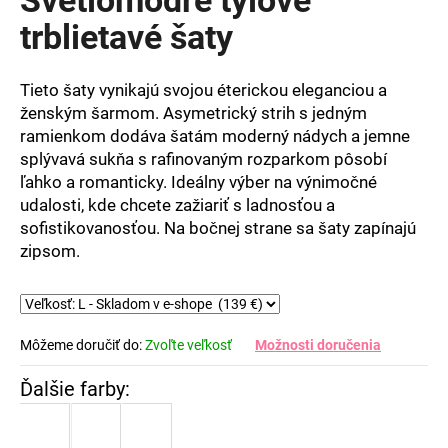
je
0,0
trblietavé šaty
z
5
hviezdičiek.
Tieto šaty vynikajú svojou éterickou eleganciou a
ženským šarmom. Asymetrický strih s jedným
ramienkom dodáva šatám moderný nádych a jemne
splývavá sukňa s rafinovaným rozparkom pôsobí
ľahko a romanticky. Ideálny výber na výnimočné
udalosti, kde chcete zažiariť s ladnosťou a
sofistikovanosťou. Na bočnej strane sa šaty zapínajú
zipsom.
Môžeme doručiť do:
Zvoľte veľkosť
Možnosti doručenia