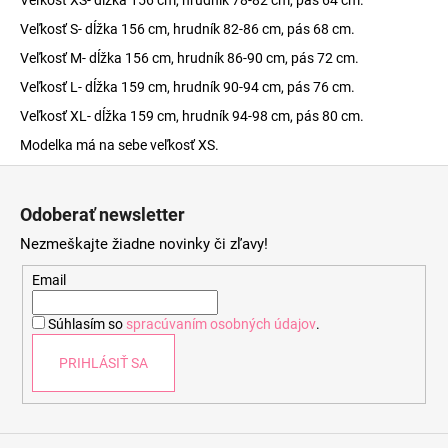
Veľkosť XS- dĺžka 156 cm, hrudník 78-82 cm, pás 64 cm.
Veľkosť S- dĺžka 156 cm, hrudník 82-86 cm, pás 68 cm.
Veľkosť M- dĺžka 156 cm, hrudník 86-90 cm, pás 72 cm.
Veľkosť L- dĺžka 159 cm, hrudník 90-94 cm, pás 76 cm.
Veľkosť XL- dĺžka 159 cm, hrudník 94-98 cm, pás 80 cm.
Modelka má na sebe veľkosť XS.
Z
á
Odoberať newsletter
p
Nezmeškajte žiadne novinky či zľavy!
ä
t
Email
i
Súhlasím so
spracúvaním osobných údajov
.
e
PRIHLÁSIŤ SA