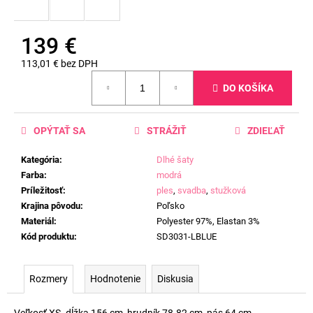
139 €
113,01 € bez DPH
Jednotková
DO KOŠÍKA
cena:
OPÝTAŤ SA
STRÁŽIŤ
ZDIEĽAŤ
Kategória
:
Dlhé šaty
Farba
:
modrá
Príležitosť
:
ples
,
svadba
,
stužková
Krajina pôvodu
:
Poľsko
Materiál
:
Polyester 97%, Elastan 3%
Kód produktu
:
SD3031-LBLUE
Rozmery
Hodnotenie
Diskusia