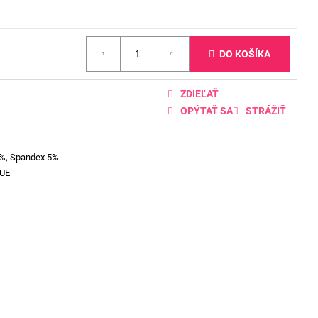
DO KOŠÍKA
ZDIEĽAŤ
OPÝTAŤ SA
STRÁŽIŤ
5%, Spandex 5%
UE