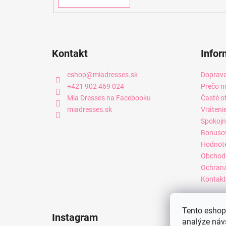
Kontakt
Infor
eshop
@
miadresses.sk
Doprava
+421 902 469 024
Prečo n
Mia Dresses na Facebooku
Časté o
miadresses.sk
Vráteni
Spokojn
Bonuso
Hodnot
Obchod
Ochrana
Kontakt
Tento eshop 
Instagram
analýze náv