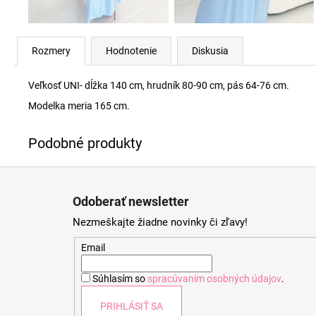
Rozmery
Hodnotenie
Diskusia
Veľkosť UNI- dĺžka 140 cm, hrudník 80-90 cm, pás 64-76 cm.
Modelka meria 165 cm.
Z
á
Odoberať newsletter
p
Nezmeškajte žiadne novinky či zľavy!
ä
t
Email
i
Súhlasím so
spracúvaním osobných údajov
.
e
PRIHLÁSIŤ SA