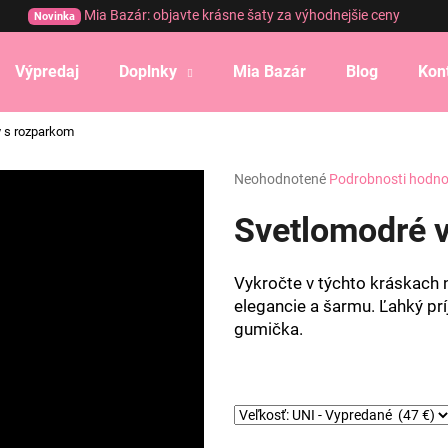
Mia Bazár: objavte krásne šaty za výhodnejšie ceny
Novinka
Výpredaj
Doplnky
Mia Bazár
Blog
Kon
Čo potrebujete nájsť?
y s rozparkom
Priemerné
Neohodnotené
Podrobnosti hodno
HĽADAŤ
hodnotenie
produktu
Svetlomodré v
je
0,0
Odporúčame
z
Vykročte v týchto kráskach
5
elegancie a šarmu. Ľahký prí
hviezdičiek.
gumička.