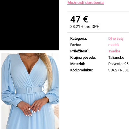
Možnosti doručenia
47 €
38,21 € bez DPH
Jednotková
cena:
Kategória
:
Dlhé šaty
Farba
:
modrá
Príležitosť
:
svadba
Krajina pôvodu
:
Taliansko
Materiál
:
Polyester 9
Kód produktu
:
SD6271-LBL