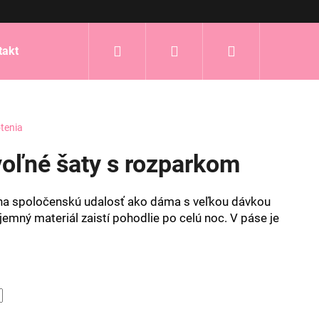
Hľadať
Prihlásenie
Nákupný
takt
košík
tenia
oľné šaty s rozparkom
 na spoločenskú udalosť ako dáma s veľkou dávkou
jemný materiál zaistí pohodlie po celú noc. V páse je