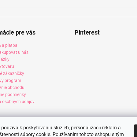
mácie pre vás
Pinterest
 a platba
akupovať u nás
tázky
e tovaru
é zákazníčky
vý program
enie obchodu
né podmienky
 osobných údajov
používa k poskytovaniu služieb, personalizácii reklám a
števnosti súbory cookie. Používaním tohoto eshopu s tým