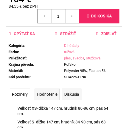
84,55 € bez DPH
Jednotková
DO KOŠÍKA
cena:
OPÝTAŤ SA
STRÁŽIŤ
ZDIEĽAŤ
Kategória
:
Dlhé šaty
Farba
:
ružová
Príležitosť
:
ples
,
svadba
,
stužková
Krajina pôvodu
:
Poľsko
Materiál
:
Polyester 95%, Elastan 5%
Kód produktu
:
SD4225-PINK
Rozmery
Hodnotenie
Diskusia
Veľkosť XS- dĺžka 147 cm, hrudník 80-86 cm, pás 64
cm.
Veľkosť S- dĺžka 147 cm, hrudník 84-90 cm, pás 68
cm.