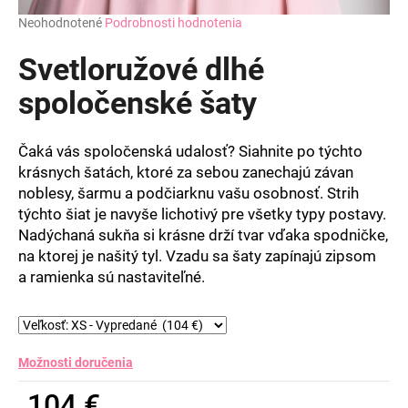
Priemerné
Neohodnotené
Podrobnosti hodnotenia
hodnotenie
produktu
Svetloružové dlhé
je
0,0
spoločenské šaty
z
5
hviezdičiek.
Čaká vás spoločenská udalosť? Siahnite po týchto
krásnych šatách, ktoré za sebou zanechajú závan
noblesy, šarmu a podčiarknu vašu osobnosť. Strih
týchto šiat je navyše lichotivý pre všetky typy postavy.
Nadýchaná sukňa si krásne drží tvar vďaka spodničke,
na ktorej je našitý tyl. Vzadu sa šaty zapínajú zipsom
a ramienka sú nastaviteľné.
Možnosti doručenia
104 €