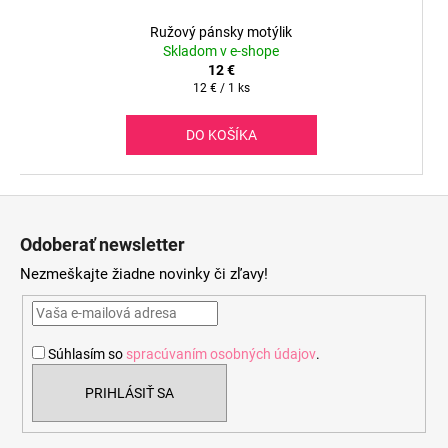
Ružový pánsky motýlik
Skladom v e-shope
12 €
Jednotková
12 € / 1 ks
cena:
DO KOŠÍKA
Z
á
Odoberať newsletter
p
Nezmeškajte žiadne novinky či zľavy!
ä
t
i
Súhlasím so
spracúvaním osobných údajov
.
e
PRIHLÁSIŤ SA