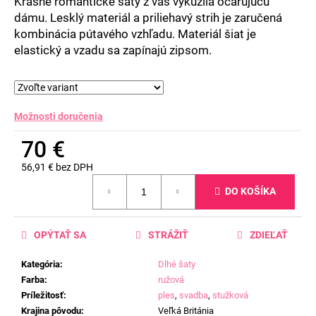
Krásne romantické šaty z vás vykúzlia očarujúcu
dámu. Lesklý materiál a priliehavý strih je zaručená
kombinácia pútavého vzhľadu. Materiál šiat je
elastický a vzadu sa zapínajú zipsom.
Možnosti doručenia
70 €
56,91 € bez DPH
Jednotková
DO KOŠÍKA
cena:
OPÝTAŤ SA
STRÁŽIŤ
ZDIEĽAŤ
Kategória
:
Dlhé šaty
Farba
:
ružová
Príležitosť
:
ples
,
svadba
,
stužková
Krajina pôvodu
:
Veľká Británia