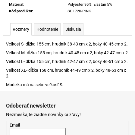
Materiál
:
Polyester 95%, Elastan 5%
Kód produktu
:
SD1720-PINK
Rozmery
Hodnotenie
Diskusia
Veľkosť S- dĺžka 155 cm, hrudník 38-43 cm x 2, boky 40-45 cm x 2.
Veľkosť M- dĺžka 155 cm, hrudník 40-45 cm x 2, boky 42-47 cm x 2.
Veľkosť L- dĺžka 155 cm, hrudník 42-47 cm x 2, boky 46-51 cm x 2.
Veľkosť XL- dĺžka 158 cm, hrudník 44-49 cm x 2, boky 48-53 cm x
2.
Modelka má na sebe veľkosť S.
Z
á
Odoberať newsletter
p
Nezmeškajte žiadne novinky či zľavy!
ä
t
Email
i