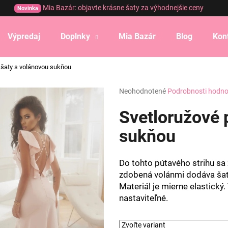
Mia Bazár: objavte krásne šaty za výhodnejšie ceny
Novinka
Výpredaj
Doplnky
Mia Bazár
Blog
Kon
Čo potrebujete nájsť?
é šaty s volánovou sukňou
Priemerné
Neohodnotené
Podrobnosti hodno
HĽADAŤ
hodnotenie
produktu
Svetloružové 
je
0,0
sukňou
Odporúčame
z
5
hviezdičiek.
Do tohto pútavého strihu sa
zdobená volánmi dodáva ša
Materiál je mierne elastický
nastaviteľné.