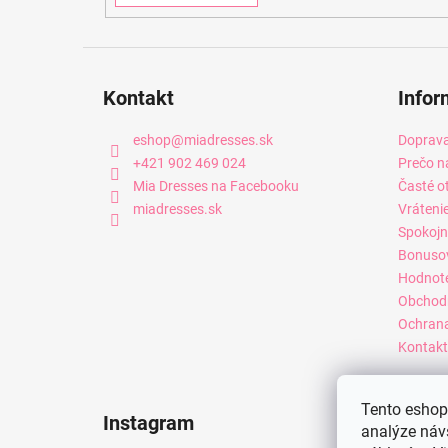
Kontakt
Infor
eshop
@
miadresses.sk
Doprava
+421 902 469 024
Prečo n
Mia Dresses na Facebooku
Časté o
miadresses.sk
Vráteni
Spokojn
Bonuso
Hodnot
Obchod
Ochrana
Kontakt
Tento eshop 
Instagram
analýze náv