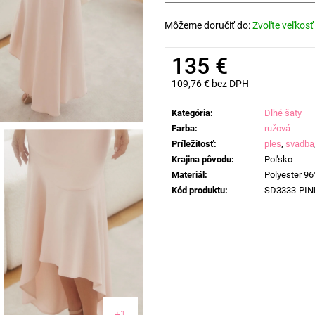
Môžeme doručiť do:
Zvoľte veľkosť
135 €
109,76 € bez DPH
Jednotková
cena:
Kategória
:
Dlhé šaty
Farba
:
ružová
Príležitosť
:
ples
,
svadba
Krajina pôvodu
:
Poľsko
Materiál
:
Polyester 96
Kód produktu
:
SD3333-PIN
+1