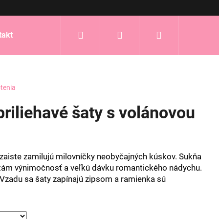
Hľadať
Prihlásenie
Nákupný
takt
košík
tenia
priliehavé šaty s volánovou
 zaiste zamilujú milovníčky neobyčajných kúskov. Sukňa
tám výnimočnosť a veľkú dávku romantického nádychu.
. Vzadu sa šaty zapínajú zipsom a ramienka sú