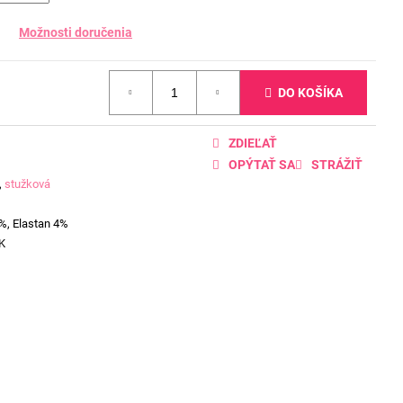
Možnosti doručenia
DO KOŠÍKA
ZDIEĽAŤ
OPÝTAŤ SA
STRÁŽIŤ
,
stužková
%, Elastan 4%
K