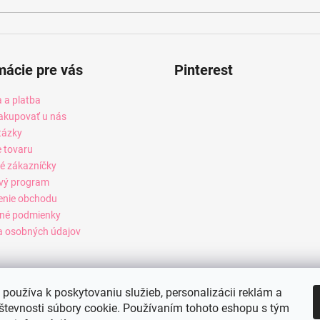
mácie pre vás
Pinterest
 a platba
akupovať u nás
tázky
e tovaru
é zákazníčky
vý program
enie obchodu
né podmienky
 osobných údajov
používa k poskytovaniu služieb, personalizácii reklám a
števnosti súbory cookie. Používaním tohoto eshopu s tým