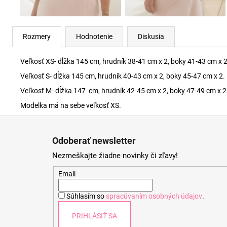
Rozmery
Hodnotenie
Diskusia
Veľkosť XS- dĺžka 145 cm, hrudník 38-41 cm x 2, boky 41-43 cm x 2
Veľkosť S- dĺžka 145 cm, hrudník 40-43 cm x 2, boky 45-47 cm x 2.
Veľkosť M- dĺžka 147 cm, hrudník 42-45 cm x 2, boky 47-49 cm x 2
Modelka má na sebe veľkosť XS.
Z
á
Odoberať newsletter
p
Nezmeškajte žiadne novinky či zľavy!
ä
t
Email
i
Súhlasím so
spracúvaním osobných údajov
.
e
PRIHLÁSIŤ SA