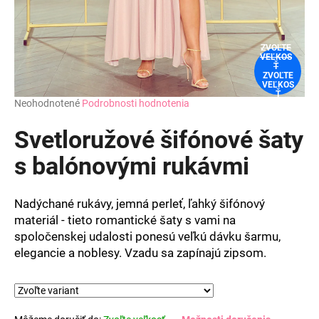
ZVOĽTE
VEĽKOS
Ť
ZVOĽTE
VEĽKOS
Ť
Priemerné
Neohodnotené
Podrobnosti hodnotenia
hodnotenie
produktu
Svetloružové šifónové šaty
je
0,0
s balónovými rukávmi
z
5
hviezdičiek.
Nadýchané rukávy, jemná perleť, ľahký šifónový
materiál - tieto romantické šaty s vami na
spoločenskej udalosti ponesú veľkú dávku šarmu,
elegancie a noblesy. Vzadu sa zapínajú zipsom.