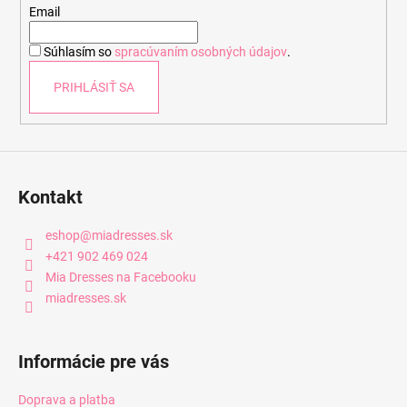
t
Email
i
Súhlasím so
spracúvaním osobných údajov
.
e
PRIHLÁSIŤ SA
Kontakt
eshop
@
miadresses.sk
+421 902 469 024
Mia Dresses na Facebooku
miadresses.sk
Informácie pre vás
Doprava a platba