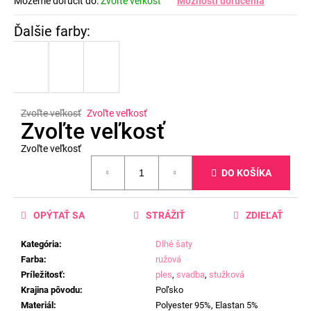
Môžeme doručiť do:
Zvoľte veľkosť
Možnosti doručenia
Zvoľte veľkosť
Zvoľte veľkosť
Zvoľte veľkosť
Zvoľte veľkosť
Jednotková
DO KOŠÍKA
cena:
OPÝTAŤ SA
STRÁŽIŤ
ZDIEĽAŤ
Kategória
:
Dlhé šaty
Farba
:
ružová
Príležitosť
:
ples
,
svadba
,
stužková
Krajina pôvodu
:
Poľsko
Materiál
:
Polyester 95%, Elastan 5%