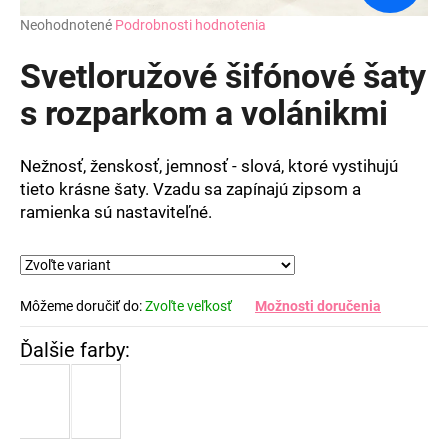
Priemerné
Neohodnotené
Podrobnosti hodnotenia
hodnotenie
produktu
Svetloružové šifónové šaty
je
0,0
s rozparkom a volánikmi
z
5
hviezdičiek.
Nežnosť, ženskosť, jemnosť - slová, ktoré vystihujú
tieto krásne šaty. Vzadu sa zapínajú zipsom a
ramienka sú nastaviteľné.
Môžeme doručiť do:
Zvoľte veľkosť
Možnosti doručenia