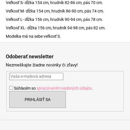
Veľkosť S- dĺžka 154 cm, hrudník 82-86 cm, pás 70 cm.
Veľkosť M- dĺžka 154 cm, hrudník 86-90 cm, pás 74 cm.
Veľkosť L- dĺžka 156 cm, hrudník 90-94 cm, pás 78 cm.
Veľkosť XL- dĺžka 156 cm, hrudník 94-98 cm, pás 82 cm.
Modelka má na sebe veľkosť S.
Z
á
Odoberať newsletter
p
Nezmeškajte žiadne novinky či zľavy!
ä
t
i
Súhlasím so
spracúvaním osobných údajov
.
e
PRIHLÁSIŤ SA