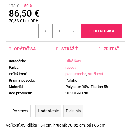
173 €
–50 %
86,50 €
70,33 € bez DPH
Jednotková
DO KOŠÍKA
cena:
OPÝTAŤ SA
STRÁŽIŤ
ZDIEĽAŤ
Kategória
:
Dlhé šaty
Farba
:
ružová
Príležitosť
:
ples
,
svadba
,
stužková
Krajina pôvodu
:
Poľsko
Materiál
:
Polyester 95%, Elastan 5%
Kód produktu
:
SD3019-PINK
Rozmery
Hodnotenie
Diskusia
Veľkosť XS- dĺžka 154 cm, hrudník 78-82 cm, pás 66 cm.