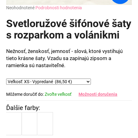
Priemerné
Neohodnotené
Podrobnosti hodnotenia
hodnotenie
produktu
Svetloružové šifónové šaty
je
0,0
s rozparkom a volánikmi
z
5
hviezdičiek.
Nežnosť, ženskosť, jemnosť - slová, ktoré vystihujú
tieto krásne šaty. Vzadu sa zapínajú zipsom a
ramienka sú nastaviteľné.
Môžeme doručiť do:
Zvoľte veľkosť
Možnosti doručenia