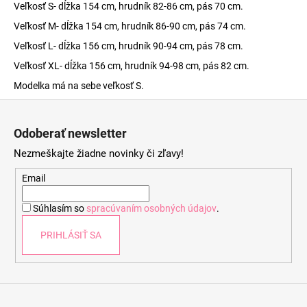
Veľkosť S- dĺžka 154 cm, hrudník 82-86 cm, pás 70 cm.
Veľkosť M- dĺžka 154 cm, hrudník 86-90 cm, pás 74 cm.
Veľkosť L- dĺžka 156 cm, hrudník 90-94 cm, pás 78 cm.
Veľkosť XL- dĺžka 156 cm, hrudník 94-98 cm, pás 82 cm.
Modelka má na sebe veľkosť S.
Z
á
Odoberať newsletter
p
Nezmeškajte žiadne novinky či zľavy!
ä
t
Email
i
Súhlasím so
spracúvaním osobných údajov
.
e
PRIHLÁSIŤ SA