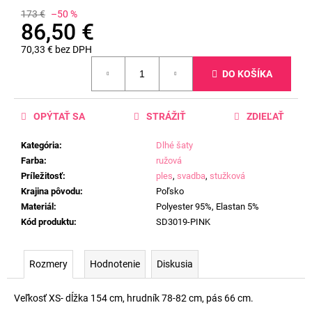
173 €
–50 %
86,50 €
70,33 € bez DPH
Jednotková
DO KOŠÍKA
cena:
OPÝTAŤ SA
STRÁŽIŤ
ZDIEĽAŤ
Kategória
:
Dlhé šaty
Farba
:
ružová
Príležitosť
:
ples
,
svadba
,
stužková
Krajina pôvodu
:
Poľsko
Materiál
:
Polyester 95%, Elastan 5%
Kód produktu
:
SD3019-PINK
Rozmery
Hodnotenie
Diskusia
Veľkosť XS- dĺžka 154 cm, hrudník 78-82 cm, pás 66 cm.