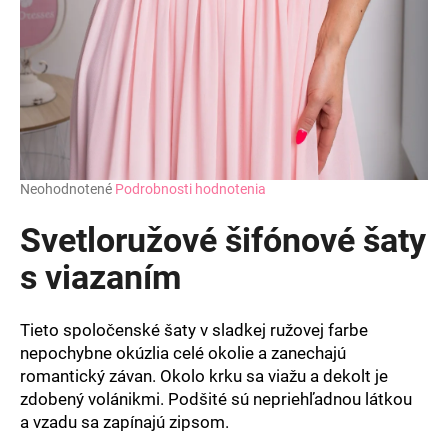
Priemerné
Neohodnotené
Podrobnosti hodnotenia
hodnotenie
produktu
Svetloružové šifónové šaty
je
0,0
s viazaním
z
5
hviezdičiek.
Tieto spoločenské šaty v sladkej ružovej farbe
nepochybne okúzlia celé okolie a zanechajú
romantický závan. Okolo krku sa viažu a dekolt je
zdobený volánikmi. Podšité sú nepriehľadnou látkou
a vzadu sa zapínajú zipsom.