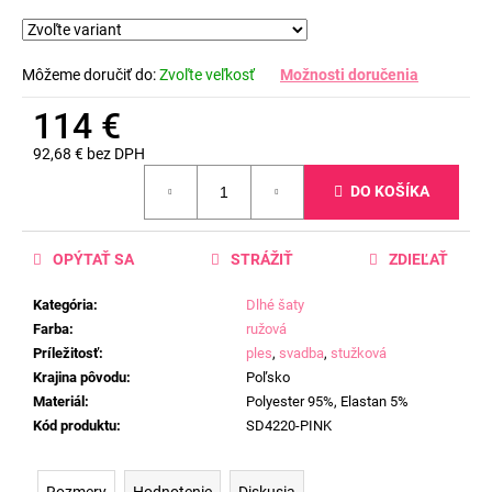
Môžeme doručiť do:
Zvoľte veľkosť
Možnosti doručenia
114 €
92,68 € bez DPH
Jednotková
DO KOŠÍKA
cena:
OPÝTAŤ SA
STRÁŽIŤ
ZDIEĽAŤ
Kategória
:
Dlhé šaty
Farba
:
ružová
Príležitosť
:
ples
,
svadba
,
stužková
Krajina pôvodu
:
Poľsko
Materiál
:
Polyester 95%, Elastan 5%
Kód produktu
:
SD4220-PINK
Rozmery
Hodnotenie
Diskusia