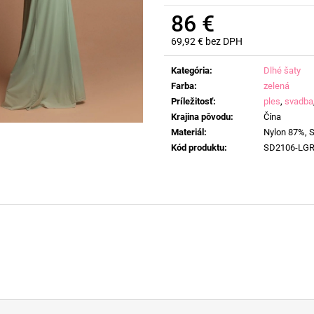
86 €
69,92 € bez DPH
Jednotková
cena:
Kategória
:
Dlhé šaty
Farba
:
zelená
Príležitosť
:
ples
,
svadba
Krajina pôvodu
:
Čína
Materiál
:
Nylon 87%, 
Kód produktu
:
SD2106-LG