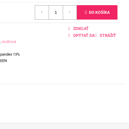
DO KOŠÍKA
ZDIEĽAŤ
OPÝTAŤ SA
STRÁŽIŤ
,
stužková
Spandex 13%
REEN