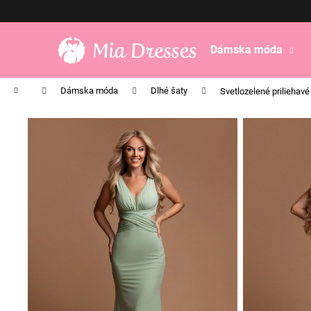
K
Prejsť
na
o
obsah
Späť
Späť
š
Dámska móda
do
do
í
obchodu
obchodu
k
Domov
Dámska móda
Dlhé šaty
Svetlozelené priliehavé