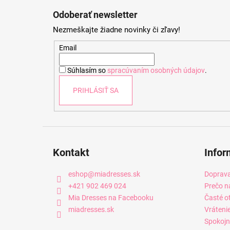
á
Odoberať newsletter
p
Nezmeškajte žiadne novinky či zľavy!
ä
t
Email
i
Súhlasím so
spracúvaním osobných údajov
.
e
PRIHLÁSIŤ SA
Kontakt
Infor
eshop
@
miadresses.sk
Doprava
+421 902 469 024
Prečo n
Mia Dresses na Facebooku
Časté o
miadresses.sk
Vráteni
Spokojn