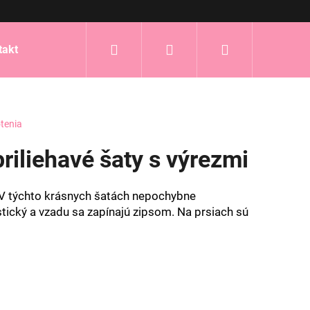
Hľadať
Prihlásenie
Nákupný
takt
košík
tenia
riliehavé šaty s výrezmi
 V týchto krásnych šatách nepochybne
lastický a vzadu sa zapínajú zipsom. Na prsiach sú