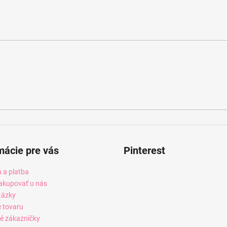
mácie pre vás
Pinterest
 a platba
akupovať u nás
tázky
e tovaru
é zákazníčky