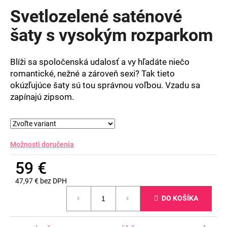
produktu
Svetlozelené saténové
je
0,0
šaty s vysokým rozparkom
z
5
hviezdičiek.
Blíži sa spoločenská udalosť a vy hľadáte niečo
romantické, nežné a zároveň sexi? Tak tieto
okúzľujúce šaty sú tou správnou voľbou. Vzadu sa
zapínajú zipsom.
Možnosti doručenia
59 €
47,97 € bez DPH
Jednotková
DO KOŠÍKA
cena: