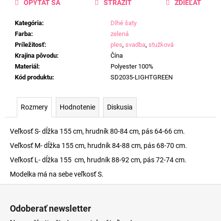
OPÝTAŤ SA
STRÁŽIŤ
ZDIEĽAŤ
Kategória
:
Dlhé šaty
Farba
:
zelená
Príležitosť
:
ples
,
svadba
,
stužková
Krajina pôvodu
:
Čína
Materiál
:
Polyester 100%
Kód produktu
:
SD2035-LIGHTGREEN
Rozmery
Hodnotenie
Diskusia
Veľkosť S- dĺžka 155 cm, hrudník 80-84 cm, pás 64-66 cm.
Veľkosť M- dĺžka 155 cm, hrudník 84-88 cm, pás 68-70 cm.
Veľkosť L- dĺžka 155 cm, hrudník 88-92 cm, pás 72-74 cm.
Modelka má na sebe veľkosť S.
Z
á
Odoberať newsletter
p