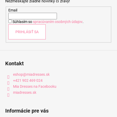
Nezmeškajte žiadne novinky či zľavy!
ä
t
Email
i
Súhlasím so
spracúvaním osobných údajov
.
e
PRIHLÁSIŤ SA
Kontakt
eshop
@
miadresses.sk
+421 902 469 024
Mia Dresses na Facebooku
miadresses.sk
Informácie pre vás