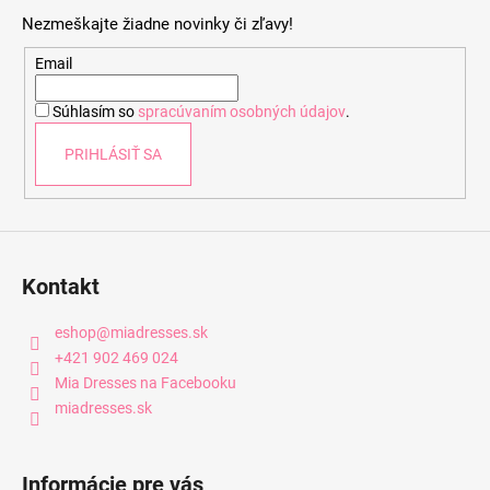
p
Nezmeškajte žiadne novinky či zľavy!
ä
t
Email
i
Súhlasím so
spracúvaním osobných údajov
.
e
PRIHLÁSIŤ SA
Kontakt
eshop
@
miadresses.sk
+421 902 469 024
Mia Dresses na Facebooku
miadresses.sk
Informácie pre vás