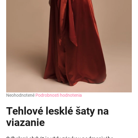
Priemerné
Neohodnotené
Podrobnosti hodnotenia
hodnotenie
produktu
Tehlové lesklé šaty na
je
0,0
viazanie
z
5
hviezdičiek.