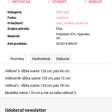
OPÝTAŤ SA
STRÁŽIŤ
ZDIEĽAŤ
Kategória
:
Dlhé šaty
Farba
:
oranžová
Príležitosť
:
ples
,
svadba
,
stužková
Krajina pôvodu
:
Čína
Polyester 97%, Spandex
Materiál
:
3%
Kód produktu
:
SD2019-BRICK
Rozmery
Hodnotenie
Diskusia
Veľkosť S- dĺžka sukne 120 cm, pás 66 cm.
Veľkosť M- dĺžka sukne 120 cm, pás 72 cm.
Veľkosť L- dĺžka sukne 120 cm, pás 78 cm.
Modelka meria 176 cm a má na sebe veľkosť S.
Z
á
Odoberať newsletter