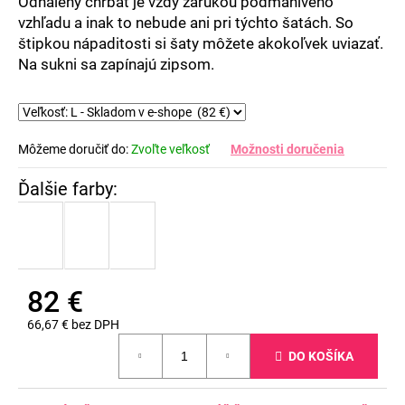
Odhalený chrbát je vždy zárukou podmanivého
vzhľadu a inak to nebude ani pri týchto šatách. So
štipkou nápaditosti si šaty môžete akokoľvek uviazať.
Na sukni sa zapínajú zipsom.
Môžeme doručiť do:
Zvoľte veľkosť
Možnosti doručenia
82 €
66,67 € bez DPH
Jednotková
DO KOŠÍKA
cena: