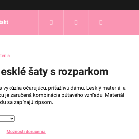
Hľadať
Prihlásenie
Nákupný
takt
košík
tenia
esklé šaty s rozparkom
 vykúzlia očarujúcu, príťažlivú dámu. Lesklý materiál a
u je zaručená kombinácia pútavého vzhľadu. Materiál
zadu sa zapínajú zipsom.
Možnosti doručenia