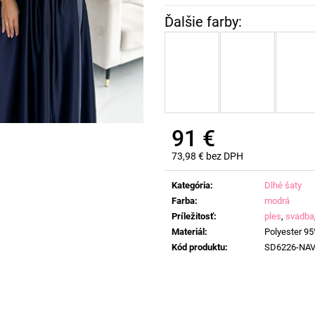
91 €
73,98 € bez DPH
Jednotková
cena:
Kategória
:
Dlhé šaty
Farba
:
modrá
Príležitosť
:
ples
,
svadba
Materiál
:
Polyester 95
Kód produktu
:
SD6226-NA