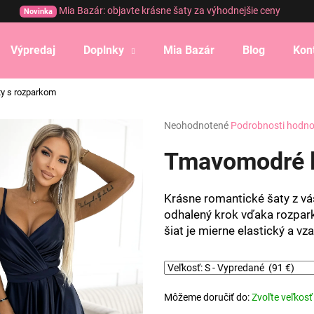
Mia Bazár: objavte krásne šaty za výhodnejšie ceny
Novinka
Výpredaj
Doplnky
Mia Bazár
Blog
Kon
Čo potrebujete nájsť?
y s rozparkom
Priemerné
Neohodnotené
Podrobnosti hodno
HĽADAŤ
hodnotenie
produktu
Tmavomodré l
je
0,0
Odporúčame
z
Krásne romantické šaty z vás
5
odhalený krok vďaka rozpark
hviezdičiek.
šiat je mierne elastický a v
Môžeme doručiť do:
Zvoľte veľkosť