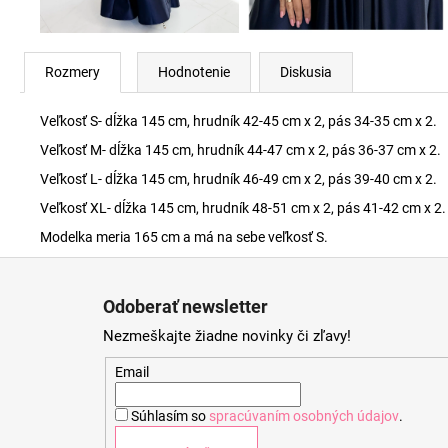
Rozmery
Hodnotenie
Diskusia
Veľkosť S- dĺžka 145 cm, hrudník 42-45 cm x 2, pás 34-35 cm x 2.
Veľkosť M- dĺžka 145 cm, hrudník 44-47 cm x 2, pás 36-37 cm x 2.
Veľkosť L- dĺžka 145 cm, hrudník 46-49 cm x 2, pás 39-40 cm x 2.
Veľkosť XL- dĺžka 145 cm, hrudník 48-51 cm x 2, pás 41-42 cm x 2.
Modelka meria 165 cm a má na sebe veľkosť S.
Z
á
Odoberať newsletter
p
Nezmeškajte žiadne novinky či zľavy!
ä
t
Email
i
Súhlasím so
spracúvaním osobných údajov
.
e