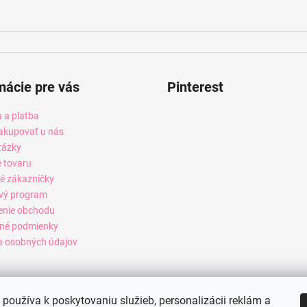
mácie pre vás
Pinterest
 a platba
akupovať u nás
tázky
e tovaru
é zákazníčky
vý program
enie obchodu
né podmienky
 osobných údajov
používa k poskytovaniu služieb, personalizácii reklám a