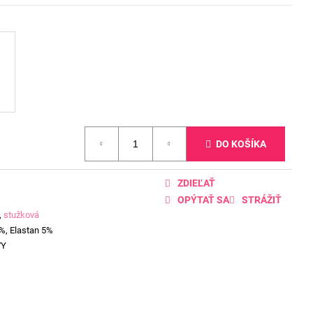
DO KOŠÍKA
ZDIEĽAŤ
OPÝTAŤ SA
STRÁŽIŤ
,
stužková
%, Elastan 5%
VY