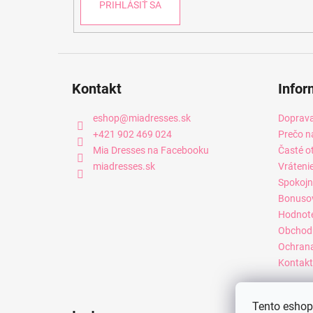
PRIHLÁSIŤ SA
Kontakt
Infor
eshop
@
miadresses.sk
Doprava
+421 902 469 024
Prečo n
Mia Dresses na Facebooku
Časté o
miadresses.sk
Vráteni
Spokojn
Bonuso
Hodnot
Obchod
Ochrana
Kontakt
Tento eshop 