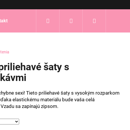
Hľadať
Prihlásenie
Nákupný
takt
košík
tenia
iliehavé šaty s
ukávmi
ybne sexi! Tieto priliehavé šaty s vysokým rozparkom
vďaka elastickému materiálu bude vaša celá
 Vzadu sa zapínajú zipsom.