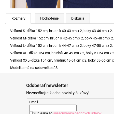
Rozmery
Hodnotenie
Diskusia
Veľkosť S- dĺžka 152 cm, hrudník 40-43 cm x 2, boky 43-46 cm x 2.
Veľkosť M- dĺžka 152 cm, hrudník 42-45 cm x 2, boky 45-48 cm x 2.
Veľkosť L- dĺžka 152 cm, hrudník 44-47 cm x 2, boky 47-50 cm x 2.
Veľkosť XL- dĺžka 154 cm, hrudník 46-49 cm x 2, boky 51-54 cm x 2
Veľkosť XXL- dĺžka 154 cm, hrudník 48-51 cm x 2, boky 53-56 cm x
Modelka má na sebe veľkosť S.
Z
á
Odoberať newsletter
p
Nezmeškajte žiadne novinky či zľavy!
ä
t
Email
i
Súhlasím so
spracúvaním osobných údajov
.