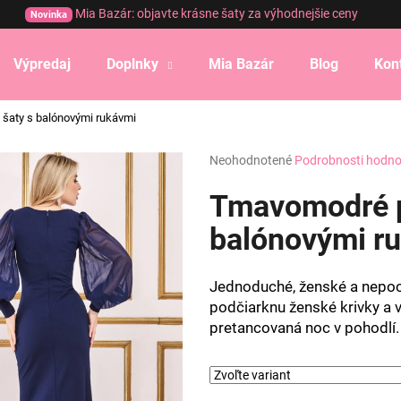
Mia Bazár: objavte krásne šaty za výhodnejšie ceny
Novinka
Výpredaj
Doplnky
Mia Bazár
Blog
Kon
Čo potrebujete nájsť?
 šaty s balónovými rukávmi
Priemerné
Neohodnotené
Podrobnosti hodno
HĽADAŤ
hodnotenie
produktu
Tmavomodré pr
je
0,0
balónovými r
Odporúčame
z
5
hviezdičiek.
Jednoduché, ženské a nepoch
podčiarknu ženské krivky a 
pretancovaná noc v pohodlí.