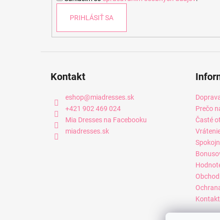
e
PRIHLÁSIŤ SA
Kontakt
Infor
eshop
@
miadresses.sk
Doprava
+421 902 469 024
Prečo n
Mia Dresses na Facebooku
Časté o
miadresses.sk
Vráteni
Spokojn
Bonuso
Hodnot
Obchod
Ochrana
Kontakt