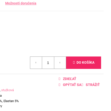
Možnosti doručenia
DO KOŠÍKA
ZDIEĽAŤ
OPÝTAŤ SA
STRÁŽIŤ
,
stužková
ia
%, Elastan 5%
VY