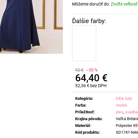
Môžeme doručiť do:
Zvoľte veľkosť
92 €
–30 %
64,40 €
52,36 € bez DPH
Jednotková
cena:
Kategória
:
Dlhé šaty
Farba
:
modrá
Príležitosť
:
ples
,
svadba
Krajina pôvodu
:
Veľká Britán
Materiál
:
Polyester 95
Kód produktu
:
SD1747-NA