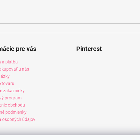
mácie pre vás
Pinterest
 a platba
akupovať u nás
tázky
e tovaru
é zákazníčky
vý program
enie obchodu
né podmienky
 osobných údajov