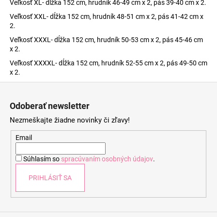
Veľkosť XL- dĺžka 152 cm, hrudník 46-49 cm x 2, pás 39-40 cm x 2.
Veľkosť XXL- dĺžka 152 cm, hrudník 48-51 cm x 2, pás 41-42 cm x
2.
Veľkosť XXXL- dĺžka 152 cm, hrudník 50-53 cm x 2, pás 45-46 cm
x 2.
Veľkosť XXXXL- dĺžka 152 cm, hrudník 52-55 cm x 2, pás 49-50 cm
x 2.
Z
á
Odoberať newsletter
p
Nezmeškajte žiadne novinky či zľavy!
ä
t
Email
i
Súhlasím so
spracúvaním osobných údajov
.
e
PRIHLÁSIŤ SA