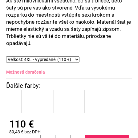
Ak ste milovníčkami všetkého, čo sa trbliece, tieto
šaty sú pre vás ako stvorené. Vďaka vysokému
rozparku do miestnosti vstúpite sexi krokom a
nepochybne rozžiarite všetko naokolo. Materiál šiat je
mierne elastický a vzadu sa šaty zapínajú zipsom.
Trblietky nie sú všité do materiálu, prirodzene
opadávajú.
Možnosti doručenia
110 €
89,43 € bez DPH
Jednotková