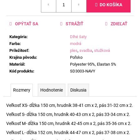
DO KOŠÍKA
cena:
OPÝTAŤ SA
STRÁŽIŤ
ZDIEĽAŤ
Kategória
:
Dlhé šaty
Farba
:
modrá
Príležitosť
:
ples
,
svadba
,
stužková
Krajina pôvodu
:
Poľsko
Materiál
:
Polyester 95%, Elastan 5%
Kód produktu
:
SD3003-NAVY
Rozmery
Hodnotenie
Diskusia
Veľkosť XS- dĺžka 150 cm, hrudník 38-41 cm x 2, pás 31-32 cm x 2.
Veľkosť S- dĺžka 150 cm, hrudník 40-43 cm x 2, pás 33-34 cm x 2.
Veľkosť M- dĺžka 150 cm, hrudník 42-45 cm x 2, pás 35-36 cm x 2.
Veľkosť L- dĺžka 152 cm, hrudník 44-47 cm x 2, pás 37-38 cm x 2.