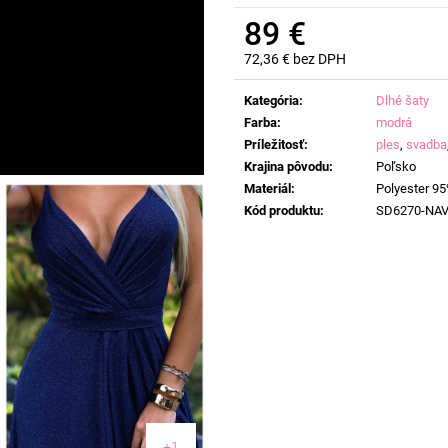
89 €
72,36 € bez DPH
Jednotková
cena:
Kategória
:
Dlhé šaty
Farba
:
modrá
Príležitosť
:
ples
,
svadba
Krajina pôvodu
:
Poľsko
Materiál
:
Polyester 95
Kód produktu
:
SD6270-NA
+1