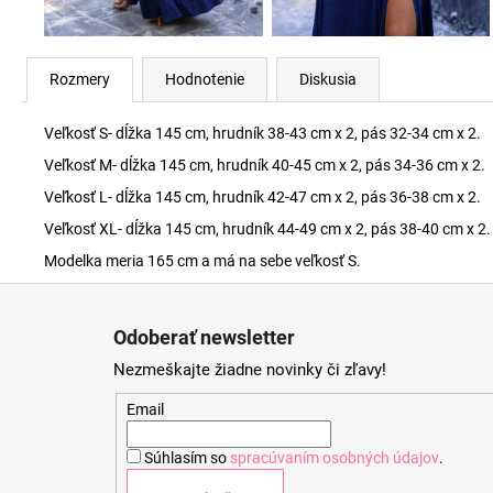
Rozmery
Hodnotenie
Diskusia
Veľkosť S- dĺžka 145 cm, hrudník 38-43 cm x 2, pás 32-34 cm x 2.
Veľkosť M- dĺžka 145 cm, hrudník 40-45 cm x 2, pás 34-36 cm x 2.
Veľkosť L- dĺžka 145 cm, hrudník 42-47 cm x 2, pás 36-38 cm x 2.
Veľkosť XL- dĺžka 145 cm, hrudník 44-49 cm x 2, pás 38-40 cm x 2.
Modelka meria 165 cm a má na sebe veľkosť S.
Z
á
Odoberať newsletter
p
Nezmeškajte žiadne novinky či zľavy!
ä
t
Email
i
Súhlasím so
spracúvaním osobných údajov
.
e