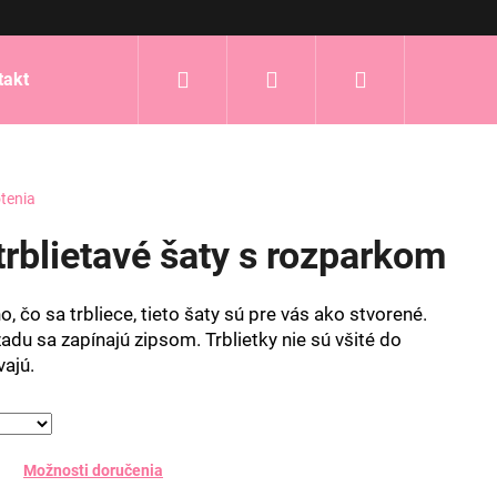
Hľadať
Prihlásenie
Nákupný
takt
košík
tenia
blietavé šaty s rozparkom
, čo sa trbliece, tieto šaty sú pre vás ako stvorené.
vzadu sa zapínajú zipsom.
Trblietky nie sú všité do
vajú.
Možnosti doručenia