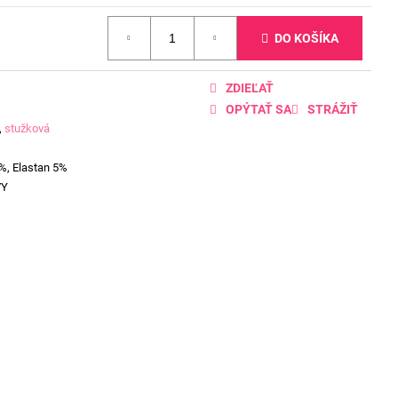
DO KOŠÍKA
ZDIEĽAŤ
OPÝTAŤ SA
STRÁŽIŤ
,
stužková
%, Elastan 5%
VY