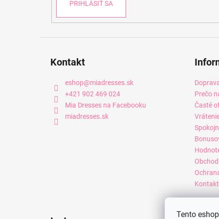
PRIHLÁSIŤ SA
Kontakt
Infor
eshop
@
miadresses.sk
Doprava
+421 902 469 024
Prečo n
Mia Dresses na Facebooku
Časté o
miadresses.sk
Vráteni
Spokojn
Bonuso
Hodnot
Obchod
Ochrana
Kontakt
Tento eshop 