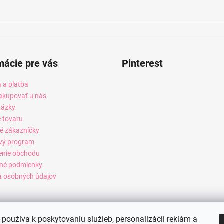
mácie pre vás
Pinterest
 a platba
akupovať u nás
tázky
e tovaru
é zákazníčky
vý program
enie obchodu
né podmienky
 osobných údajov
používa k poskytovaniu služieb, personalizácii reklám a