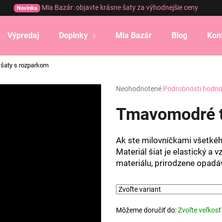
Mia Bazár: objavte krásne šaty za výhodnejšie ceny
Novinka
Výpredaj
Doplnky
Mia Bazár
Blog
Kon
Čo potrebujete nájsť?
 šaty s rozparkom
Priemerné
Neohodnotené
Podrobnosti hodno
HĽADAŤ
hodnotenie
produktu
Tmavomodré tr
je
0,0
Odporúčame
z
Ak ste milovníčkami všetkého
5
Materiál šiat je elastický a 
hviezdičiek.
materiálu, prirodzene opadá
Môžeme doručiť do:
Zvoľte veľkosť