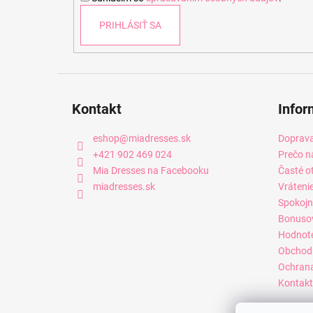
e
PRIHLÁSIŤ SA
Kontakt
Infor
eshop
@
miadresses.sk
Doprava
+421 902 469 024
Prečo n
Mia Dresses na Facebooku
Časté o
miadresses.sk
Vráteni
Spokojn
Bonuso
Hodnot
Obchod
Ochrana
Kontakt