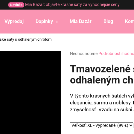
Mia Bazár: objavte krásne šaty za výhodnejšie ceny
Novinka
Výpredaj
Doplnky
Mia Bazár
Blog
Kon
Čo potrebujete nájsť?
ské šaty s odhaleným chrbtom
Priemerné
Neohodnotené
Podrobnosti hodno
HĽADAŤ
hodnotenie
produktu
Tmavozelené 
je
0,0
odhaleným ch
Odporúčame
z
5
hviezdičiek.
V týchto krásnych šatách vy
elegancie, šarmu a noblesy.
zmyselnosť. Vzadu na sukni 