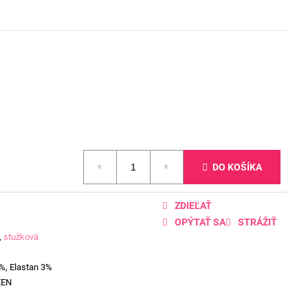
DO KOŠÍKA
ZDIEĽAŤ
OPÝTAŤ SA
STRÁŽIŤ
,
stužková
%, Elastan 3%
EEN