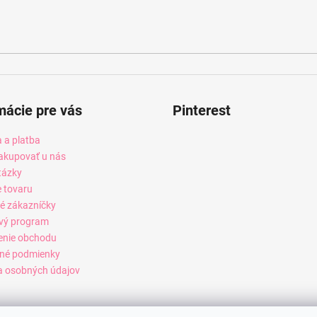
mácie pre vás
Pinterest
 a platba
akupovať u nás
tázky
e tovaru
é zákazníčky
vý program
enie obchodu
né podmienky
 osobných údajov