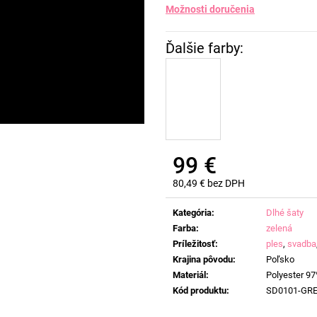
Možnosti doručenia
99 €
80,49 € bez DPH
Jednotková
cena:
Kategória
:
Dlhé šaty
Farba
:
zelená
Príležitosť
:
ples
,
svadba
Krajina pôvodu
:
Poľsko
Materiál
:
Polyester 97
Kód produktu
:
SD0101-GR