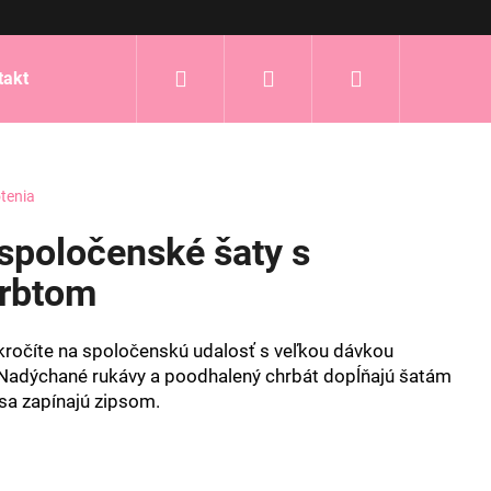
Hľadať
Prihlásenie
Nákupný
takt
košík
tenia
spoločenské šaty s
rbtom
kročíte na spoločenskú udalosť s veľkou dávkou
 Nadýchané rukávy a poodhalený chrbát dopĺňajú šatám
sa zapínajú zipsom.