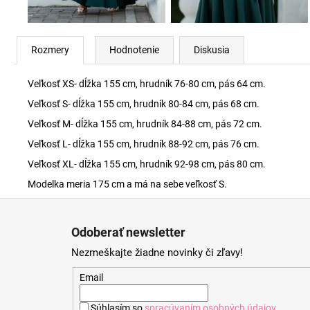
Rozmery
Hodnotenie
Diskusia
Veľkosť XS- dĺžka 155 cm, hrudník 76-80 cm, pás 64 cm.
Veľkosť S- dĺžka 155 cm, hrudník 80-84 cm, pás 68 cm.
Veľkosť M- dĺžka 155 cm, hrudník 84-88 cm, pás 72 cm.
Veľkosť L- dĺžka 155 cm, hrudník 88-92 cm, pás 76 cm.
Veľkosť XL- dĺžka 155 cm, hrudník 92-98 cm, pás 80 cm.
Modelka meria 175 cm a má na sebe veľkosť S.
Z
á
Odoberať newsletter
p
Nezmeškajte žiadne novinky či zľavy!
ä
t
Email
i
Súhlasím so
spracúvaním osobných údajov
.