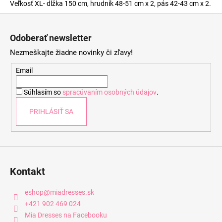
Veľkosť XL- dĺžka 150 cm, hrudník 48-51 cm x 2, pás 42-43 cm x 2.
Z
á
Odoberať newsletter
p
Nezmeškajte žiadne novinky či zľavy!
ä
t
Email
i
Súhlasím so
spracúvaním osobných údajov
.
e
PRIHLÁSIŤ SA
Kontakt
eshop
@
miadresses.sk
+421 902 469 024
Mia Dresses na Facebooku