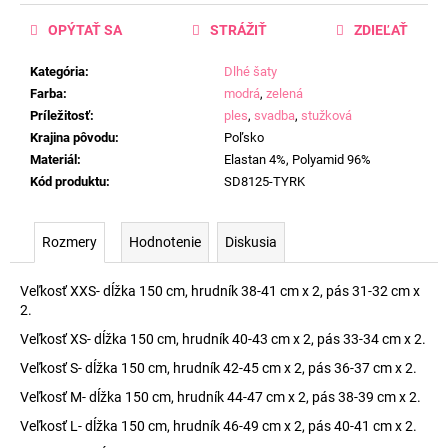
OPÝTAŤ SA
STRÁŽIŤ
ZDIEĽAŤ
Kategória
:
Dlhé šaty
Farba
:
modrá
,
zelená
Príležitosť
:
ples
,
svadba
,
stužková
Krajina pôvodu
:
Poľsko
Materiál
:
Elastan 4%, Polyamid 96%
Kód produktu
:
SD8125-TYRK
Rozmery
Hodnotenie
Diskusia
Veľkosť XXS- dĺžka 150 cm, hrudník 38-41 cm x 2, pás 31-32 cm x
2.
Veľkosť XS- dĺžka 150 cm, hrudník 40-43 cm x 2, pás 33-34 cm x 2.
Veľkosť S- dĺžka 150 cm, hrudník 42-45 cm x 2, pás 36-37 cm x 2.
Veľkosť M- dĺžka 150 cm, hrudník 44-47 cm x 2, pás 38-39 cm x 2.
Veľkosť L- dĺžka 150 cm, hrudník 46-49 cm x 2, pás 40-41 cm x 2.