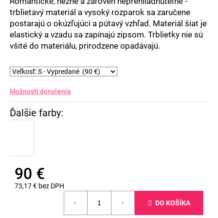
Romantické, nežné a zároveň neprehliadnuteľné -
trblietavý materiál a vysoký rozparok sa zaručene
postarajú o okúzľujúci a pútavý vzhľad. Materiál šiat je
elastický a vzadu sa zapínajú zipsom. Trblietky nie sú
všité do materiálu, prirodzene opadávajú.
Možnosti doručenia
90 €
73,17 € bez DPH
Jednotková
DO KOŠÍKA
cena: