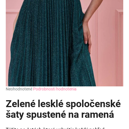
Priemerné
Neohodnotené
Podrobnosti hodnotenia
hodnotenie
produktu
Zelené lesklé spoločenské
je
0,0
šaty spustené na ramená
z
5
hviezdičiek.