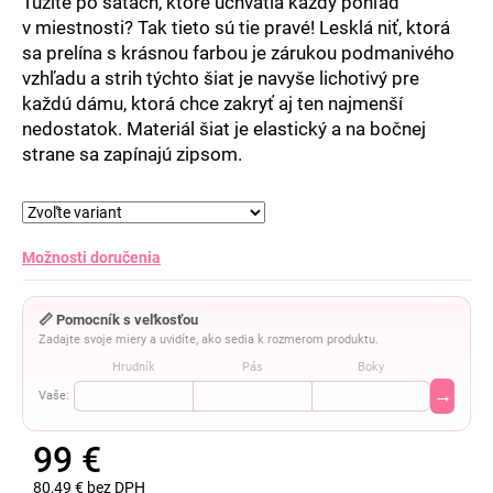
Túžite po šatách, ktoré uchvátia každý pohľad
v miestnosti? Tak tieto sú tie pravé! Lesklá niť, ktorá
sa prelína s krásnou farbou je zárukou podmanivého
vzhľadu a strih týchto šiat je navyše lichotivý pre
každú dámu, ktorá chce zakryť aj ten najmenší
nedostatok. Materiál šiat je elastický a na bočnej
strane sa zapínajú zipsom.
Možnosti doručenia
📏 Pomocník s veľkosťou
Zadajte svoje miery a uvidíte, ako sedia k rozmerom produktu.
Hrudník
Pás
Boky
→
Vaše:
99 €
80,49 € bez DPH