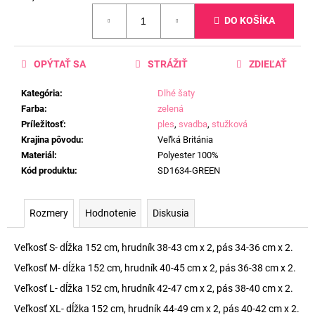
Jednotková
DO KOŠÍKA
cena:
OPÝTAŤ SA
STRÁŽIŤ
ZDIEĽAŤ
Kategória
:
Dlhé šaty
Farba
:
zelená
Príležitosť
:
ples
,
svadba
,
stužková
Krajina pôvodu
:
Veľká Británia
Materiál
:
Polyester 100%
Kód produktu
:
SD1634-GREEN
Rozmery
Hodnotenie
Diskusia
Veľkosť S- dĺžka 152 cm, hrudník 38-43 cm x 2, pás 34-36 cm x 2.
Veľkosť M- dĺžka 152 cm, hrudník 40-45 cm x 2, pás 36-38 cm x 2.
Veľkosť L- dĺžka 152 cm, hrudník 42-47 cm x 2, pás 38-40 cm x 2.
Veľkosť XL- dĺžka 152 cm, hrudník 44-49 cm x 2, pás 40-42 cm x 2.