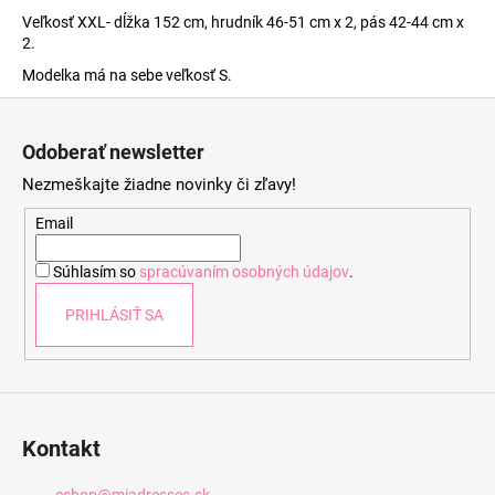
Veľkosť XXL- dĺžka 152 cm, hrudník 46-51 cm x 2, pás 42-44 cm x
2.
Modelka má na sebe veľkosť S.
Z
á
Odoberať newsletter
p
Nezmeškajte žiadne novinky či zľavy!
ä
t
Email
i
Súhlasím so
spracúvaním osobných údajov
.
e
PRIHLÁSIŤ SA
Kontakt
eshop
@
miadresses.sk